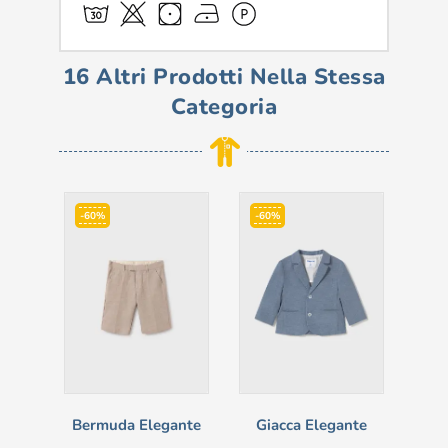
16 Altri Prodotti Nella Stessa
Categoria
-60%
-60%
-5
Bermuda Elegante
Giacca Elegante
Vest