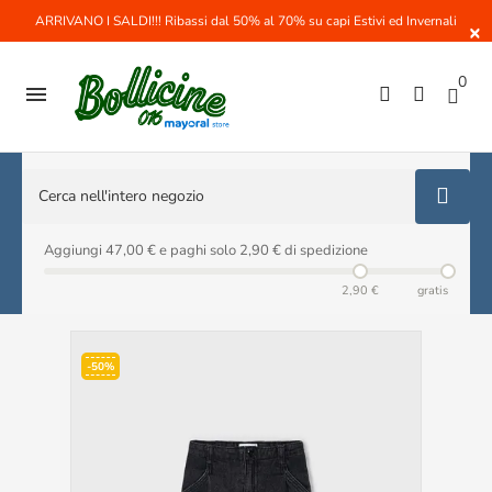
ARRIVANO I SALDI!!! Ribassi dal 50% al 70% su capi Estivi ed Invernali
×
0

Aggiungi 47,00 € e paghi solo 2,90 € di spedizione
2,90 €
gratis
-50%