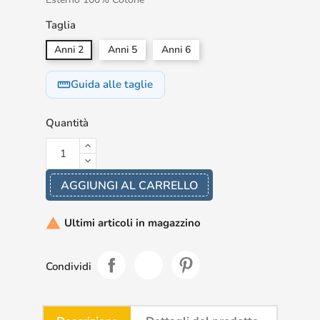
Taglia
Anni 2
Anni 5
Anni 6
Guida alle taglie
straighten
Quantità
AGGIUNGI AL CARRELLO
Ultimi articoli in magazzino

Condividi