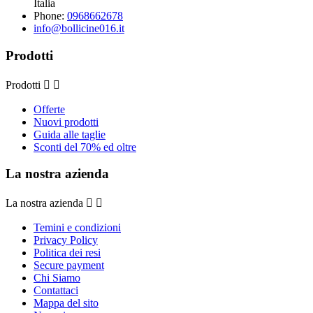
Italia
Phone:
0968662678
info@bollicine016.it
Prodotti
Prodotti


Offerte
Nuovi prodotti
Guida alle taglie
Sconti del 70% ed oltre
La nostra azienda
La nostra azienda


Temini e condizioni
Privacy Policy
Politica dei resi
Secure payment
Chi Siamo
Contattaci
Mappa del sito