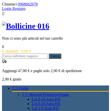
Chiamaci
0968662678
Login
Registro

Non ci sono più articoli nel tuo carrello
0
0
elementi -
0,00 €
Cerca
Aggiungi 47,00 € e paghi solo 2,90 € di spedizione
2,90 €
gratis


Outlet


Mayoral Primavera/Estate
Lui 8-18 Anni P/E
Lei 8-18 Anni P/E
Lui 2-9 Anni P/E