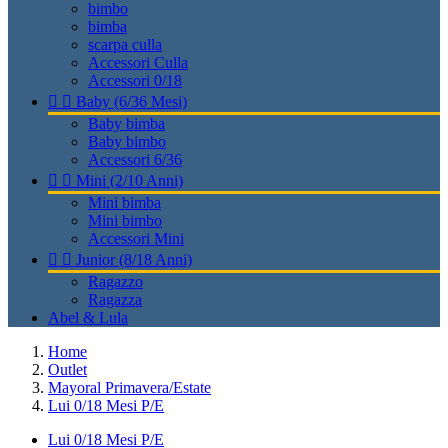
bimbo
bimba
scarpa culla
Accessori Culla
Accessori 0/18


Baby (6/36 Mesi)
Baby bimba
Baby bimbo
Accessori 6/36


Mini (2/10 Anni)
Mini bimba
Mini bimbo
Accessori Mini


Junior (8/18 Anni)
Ragazzo
Ragazza
Abel & Lula
Home
Outlet
Mayoral Primavera/Estate
Lui 0/18 Mesi P/E
Lui 0/18 Mesi P/E