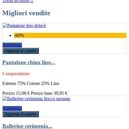
Torna all'inizio

Migliori vendite
-60%
Anteprima
Aggiungi al carrello
Pantalone chino lino...
Composizione
Esterno 75% Cotone 25% Lino
Prezzo
15,98 €
Prezzo base
39,95 €
Anteprima
Aggiungi al carrello
Ballerine cerimonia...