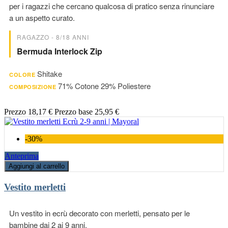
per i ragazzi che cercano qualcosa di pratico senza rinunciare
a un aspetto curato.
RAGAZZO - 8/18 ANNI
Bermuda Interlock Zip
Shitake
COLORE
71% Cotone 29% Poliestere
COMPOSIZIONE
Prezzo
18,17 €
Prezzo base
25,95 €
-30%
Anteprima
Aggiungi al carrello
Vestito merletti
Un vestito in ecrù decorato con merletti, pensato per le
bambine dai 2 ai 9 anni.