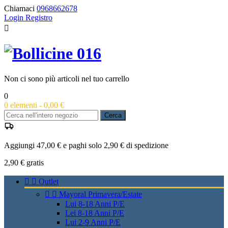
Chiamaci
0968662678
Login
Registro

Non ci sono più articoli nel tuo carrello
0
0
elementi -
0,00 €
Cerca
Aggiungi 47,00 € e paghi solo 2,90 € di spedizione
2,90 €
gratis


Outlet


Mayoral Primavera/Estate
Lui 8-18 Anni P/E
Lei 8-18 Anni P/E
Lui 2-9 Anni P/E