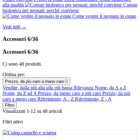
alla qualità
Cotone
biologico per neonati: perché conviene
Come vestire il neonato in estate
Vedi tutti →
Accessori 6/36
Accessori 6/36
Ci sono 48 prodotti.
Ordina per:
Prezzo, da più caro a meno caro

Vendite, dalla più alta alla più bassa
Rilevanza
Nome, da A a Z
Nome, da Z ad A
Prezzo, da meno caro a più caro
Prezzo, da più
caro a meno caro
Riferimento, A - Z
Riferimento, Z - A
Filtro
Visualizzati 1-12 su 48 articoli
Filtri attivi