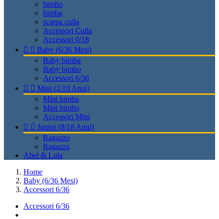
bimbo
bimba
scarpa culla
Accessori Culla
Accessori 0/18


Baby (6/36 Mesi)
Baby bimba
Baby bimbo
Accessori 6/36


Mini (2/10 Anni)
Mini bimba
Mini bimbo
Accessori Mini


Junior (8/18 Anni)
Ragazzo
Ragazza
Abel & Lula
Home
Baby (6/36 Mesi)
Accessori 6/36
Accessori 6/36