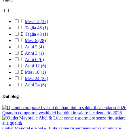



Mesi 12
(37)

Taglia 46
(1)

Taglia 48
(1)

Mesi 6
(28)

Anni 2
(4)

Anni 3
(1)

Anni 6
(6)

Anni 12
(6)

Mesi 18
(1)

Mesi 24
(22)

Anni 24
(6)
Dal blog
Quando comprare i vestiti dei bambini in saldo: il calendario 2026
Outlet Mayoral e Abel & Lula: come risparmiare senza rinunciare