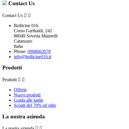
Contact Us
Contact Us


Bollicine 016
Corso Garibaldi, 242
88049 Soveria Mannelli
Catanzaro
Italia
Phone:
0968662678
info@bollicine016.it
Prodotti
Prodotti


Offerte
Nuovi prodotti
Guida alle taglie
Sconti del 70% ed oltre
La nostra azienda
La nostra azienda

