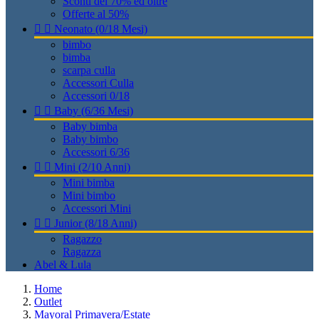
Sconti del 70% ed oltre
Offerte al 50%


Neonato (0/18 Mesi)
bimbo
bimba
scarpa culla
Accessori Culla
Accessori 0/18


Baby (6/36 Mesi)
Baby bimba
Baby bimbo
Accessori 6/36


Mini (2/10 Anni)
Mini bimba
Mini bimbo
Accessori Mini


Junior (8/18 Anni)
Ragazzo
Ragazza
Abel & Lula
Home
Outlet
Mayoral Primavera/Estate