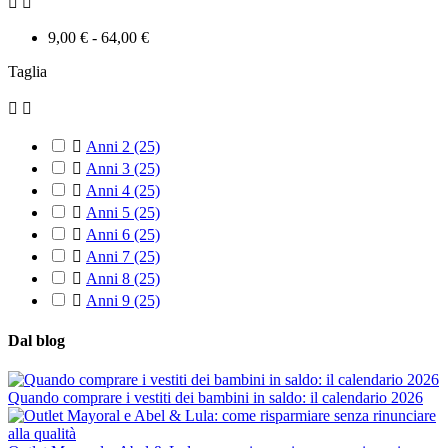


9,00 € - 64,00 €
Taglia



Anni 2
(25)

Anni 3
(25)

Anni 4
(25)

Anni 5
(25)

Anni 6
(25)

Anni 7
(25)

Anni 8
(25)

Anni 9
(25)
Dal blog
Quando comprare i vestiti dei bambini in saldo: il calendario 2026