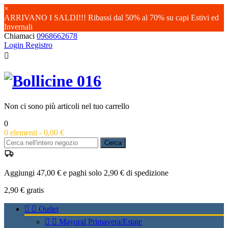
×
ARRIVANO I SALDI!!! Ribassi dal 50% al 70% su capi Estivi ed
Invernali
Chiamaci
0968662678
Login
Registro

Non ci sono più articoli nel tuo carrello
0
0
elementi -
0,00 €
Cerca
Aggiungi 47,00 € e paghi solo 2,90 € di spedizione
2,90 €
gratis


Outlet


Mayoral Primavera/Estate