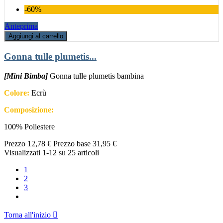
-60%
Anteprima
Aggiungi al carrello
Gonna tulle plumetis...
[Mini Bimba]
Gonna tulle plumetis bambina
Colore:
Ecrù
Composizione:
100% Poliestere
Prezzo
12,78 €
Prezzo base
31,95 €
Visualizzati 1-12 su 25 articoli
1
2
3
Torna all'inizio
