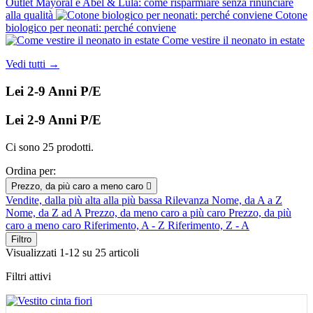
Outlet Mayoral e Abel & Lula: come risparmiare senza rinunciare
alla qualità
Cotone
biologico per neonati: perché conviene
Come vestire il neonato in estate
Vedi tutti →
Lei 2-9 Anni P/E
Lei 2-9 Anni P/E
Ci sono 25 prodotti.
Ordina per:
Prezzo, da più caro a meno caro

Vendite, dalla più alta alla più bassa
Rilevanza
Nome, da A a Z
Nome, da Z ad A
Prezzo, da meno caro a più caro
Prezzo, da più
caro a meno caro
Riferimento, A - Z
Riferimento, Z - A
Filtro
Visualizzati 1-12 su 25 articoli
Filtri attivi