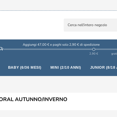
Aggiungi 47,00 € e paghi solo 2,90 € di spedizione
2,90 €
grat
BABY (6/36 MESI)
MINI (2/10 ANNI)
JUNIOR (8/18 
ORAL AUTUNNO/INVERNO