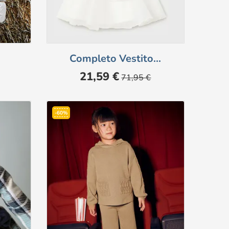
Completo Vestito...
Prezzo
Prezzo
21,59 €
71,95 €
base
-60%