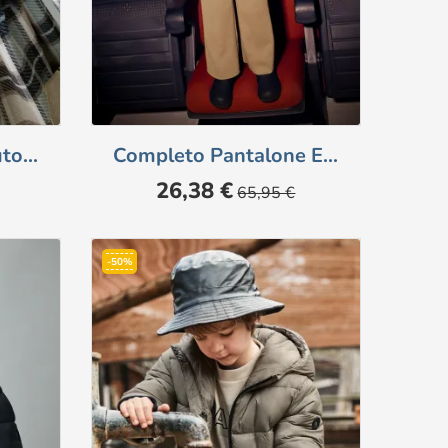
to...
Completo Pantalone E...
Prezzo
Prezzo
26,38 €
65,95 €
base
-50%