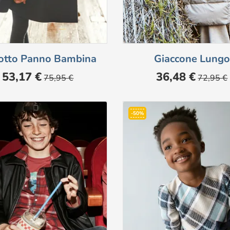
otto Panno Bambina
Giaccone Lungo
Prezzo
Prezzo
Prezzo
Prezzo
53,17 €
36,48 €
75,95 €
72,95 €
base
base
-50%