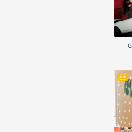
G
-60%