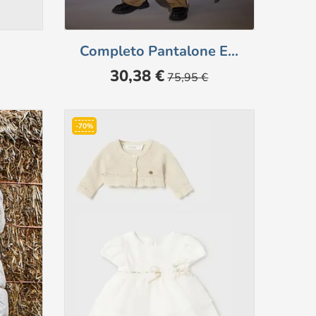
Completo Pantalone E...
Prezzo
Prezzo
30,38 €
75,95 €
base
-70%