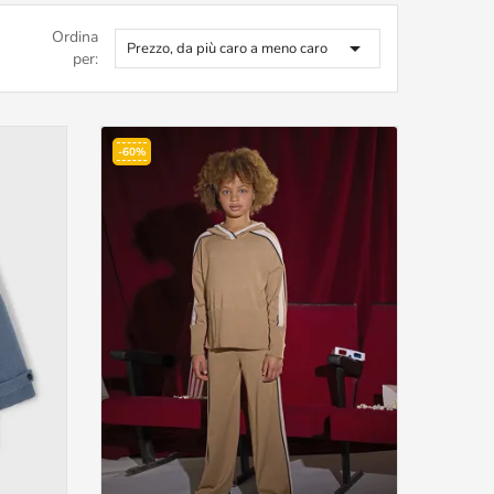
Ordina

Prezzo, da più caro a meno caro
per:
-60%