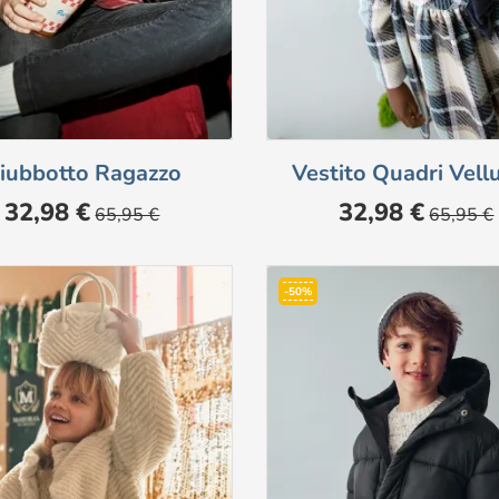
iubbotto Ragazzo
Vestito Quadri Vellu
Prezzo
Prezzo
Prezzo
Prezzo
32,98 €
32,98 €
65,95 €
65,95 €
base
base
-50%