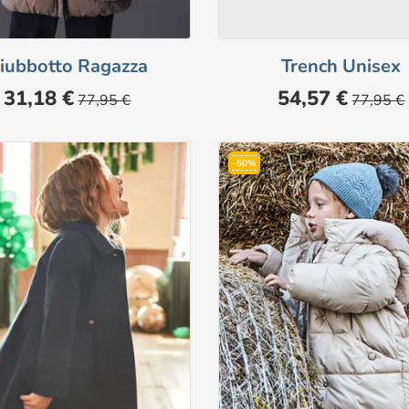
iubbotto Ragazza
Trench Unisex
Prezzo
Prezzo
Prezzo
Prezzo
31,18 €
54,57 €
77,95 €
77,95 €
base
base
-50%