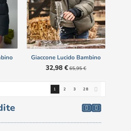
mbino
Giaccone Lucido Bambino
Prezzo
Prezzo
32,98 €
65,95 €
base
1
2
3
28
dite