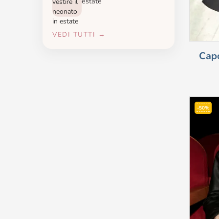
estate
VEDI TUTTI →
Cap
-50%