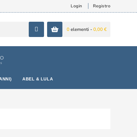
Login
Registro
0
elementi -
0,00 €
is
ANNI)
ABEL & LULA