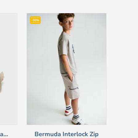
-30%
-30%
...
Bermuda Interlock Zip
V