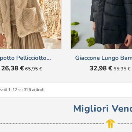
potto Pellicciotto...
Giaccone Lungo Ba
Prezzo
Prezzo
Prezzo
Prezzo
26,38 €
32,98 €
65,95 €
65,95 €
base
base
zzati 1-12 su 326 articoli
Migliori Ven