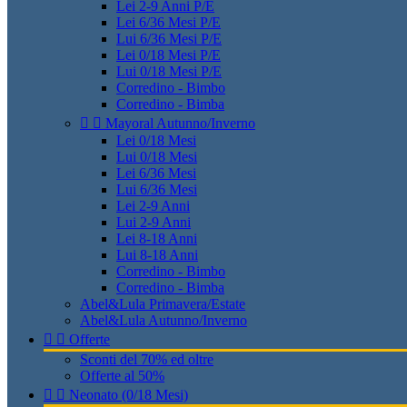
Lei 2-9 Anni P/E
Lei 6/36 Mesi P/E
Lui 6/36 Mesi P/E
Lei 0/18 Mesi P/E
Lui 0/18 Mesi P/E
Corredino - Bimbo
Corredino - Bimba


Mayoral Autunno/Inverno
Lei 0/18 Mesi
Lui 0/18 Mesi
Lei 6/36 Mesi
Lui 6/36 Mesi
Lei 2-9 Anni
Lui 2-9 Anni
Lei 8-18 Anni
Lui 8-18 Anni
Corredino - Bimbo
Corredino - Bimba
Abel&Lula Primavera/Estate
Abel&Lula Autunno/Inverno


Offerte
Sconti del 70% ed oltre
Offerte al 50%


Neonato (0/18 Mesi)