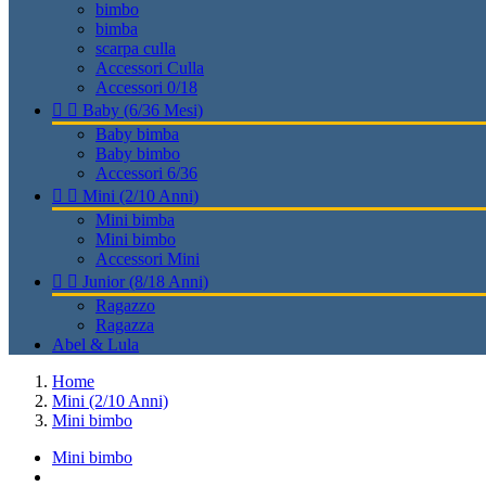
bimbo
bimba
scarpa culla
Accessori Culla
Accessori 0/18


Baby (6/36 Mesi)
Baby bimba
Baby bimbo
Accessori 6/36


Mini (2/10 Anni)
Mini bimba
Mini bimbo
Accessori Mini


Junior (8/18 Anni)
Ragazzo
Ragazza
Abel & Lula
Home
Mini (2/10 Anni)
Mini bimbo
Mini bimbo