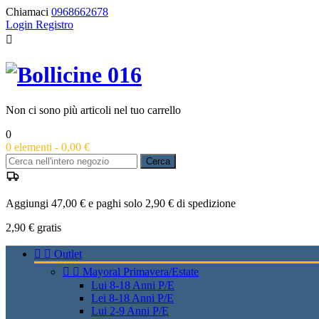
Chiamaci
0968662678
Login
Registro

Non ci sono più articoli nel tuo carrello
0
0
elementi -
0,00 €
Cerca
Aggiungi 47,00 € e paghi solo 2,90 € di spedizione
2,90 €
gratis


Outlet


Mayoral Primavera/Estate
Lui 8-18 Anni P/E
Lei 8-18 Anni P/E
Lui 2-9 Anni P/E