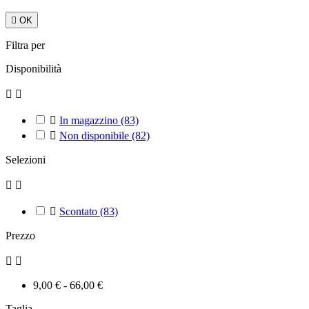

OK
Filtra per
Disponibilità



In magazzino
(83)

Non disponibile
(82)
Selezioni



Scontato
(83)
Prezzo


9,00 € - 66,00 €
Taglia