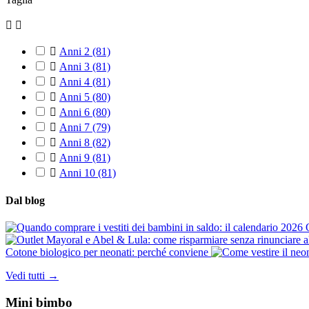



Anni 2
(81)

Anni 3
(81)

Anni 4
(81)

Anni 5
(80)

Anni 6
(80)

Anni 7
(79)

Anni 8
(82)

Anni 9
(81)

Anni 10
(81)
Dal blog
Cotone biologico per neonati: perché conviene
Vedi tutti →
Mini bimbo