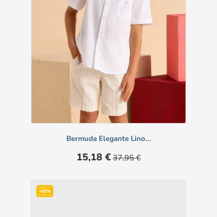
Bermuda Elegante Lino...
Prezzo
Prezzo
15,18 €
37,95 €
base
-60%