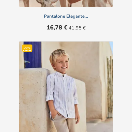
Pantalone Elegante...
Prezzo
Prezzo
16,78 €
41,95 €
base
-60%