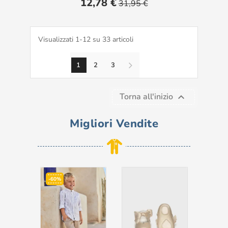
12,78 €
31,95 €
base
Visualizzati 1-12 su 33 articoli
1
2
3
Torna all'inizio

Migliori Vendite
-60%
-30%