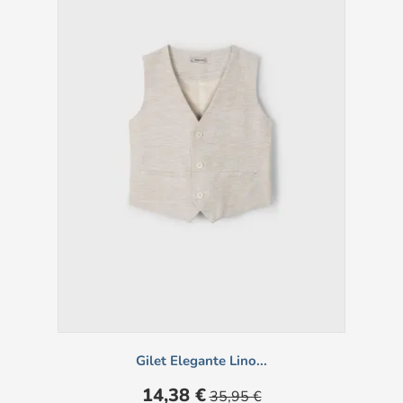
Gilet Elegante Lino...
Prezzo
Prezzo
14,38 €
35,95 €