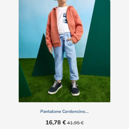
Pantalone Cordoncino...
Prezzo
Prezzo
16,78 €
41,95 €
base