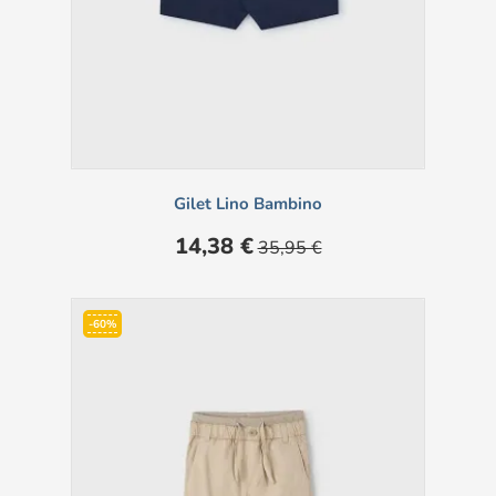
Gilet Lino Bambino
Prezzo
Prezzo
14,38 €
35,95 €
base
-60%