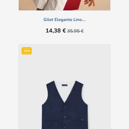
Gilet Elegante Lino...
Prezzo
Prezzo
14,38 €
35,95 €
base
-60%