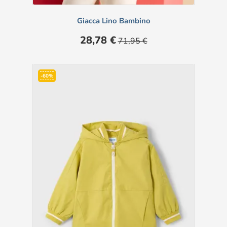
Giacca Lino Bambino
Prezzo
Prezzo
28,78 €
71,95 €
base
-60%