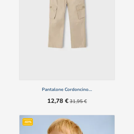
Pantalone Cordoncino...
Prezzo
Prezzo
12,78 €
31,95 €
base
-60%