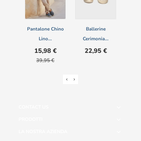
Pantalone Chino
Ballerine
Bermud
Lino...
Cerimonia...
Prezzo
Prezzo
Prezzo
Pr
15,98 €
22,95 €
1
base
39,95 €
2
CONTACT US

PRODOTTI

LA NOSTRA AZIENDA
