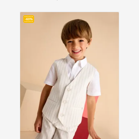
base
-60%