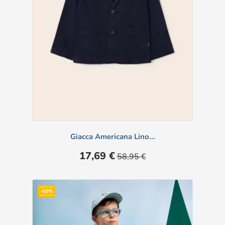
Giacca Americana Lino...
Prezzo
Prezzo
17,69 €
58,95 €
base
-60%