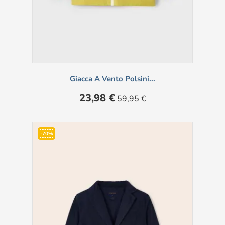
Giacca A Vento Polsini...
Prezzo
Prezzo
23,98 €
59,95 €
base
-70%