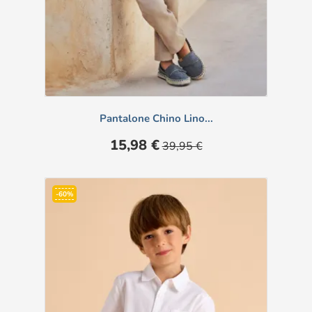
Pantalone Chino Lino...
Prezzo
Prezzo
15,98 €
39,95 €
base
-60%