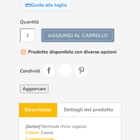
Guida alle taglie
straighten
Quantità
AGGIUNGI AL CARRELLO
Prodotto disponibile con diverse opzioni

Condividi
Descrizione
Dettagli del prodotto
[Junior]
Bermuda chino ragazzo
Colore:
Camel
Composizione: