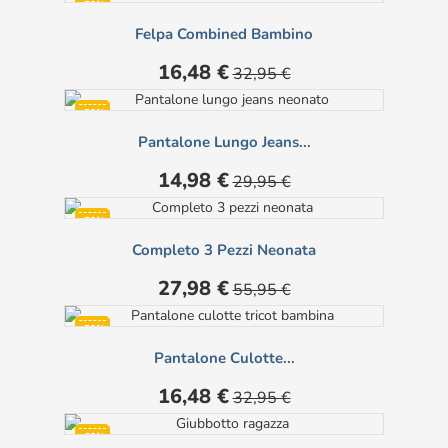
-50%
Felpa Combined Bambino
Prezzo
Prezzo
16,48 €
32,95 €
base
-50%
Pantalone Lungo Jeans...
Prezzo
Prezzo
14,98 €
29,95 €
base
-50%
Completo 3 Pezzi Neonata
NON DISPONIBILE
Prezzo
Prezzo
27,98 €
55,95 €
base
-50%
Pantalone Culotte...
Prezzo
Prezzo
16,48 €
32,95 €
base
-60%