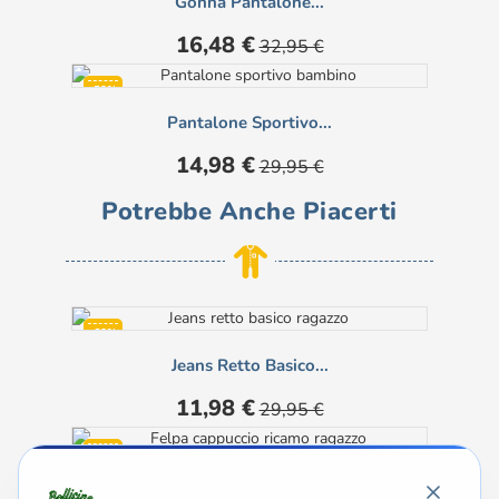
Gonna Pantalone...
Prezzo
Prezzo
16,48 €
32,95 €
base
-50%
Pantalone Sportivo...
Prezzo
Prezzo
14,98 €
29,95 €
base
Potrebbe Anche Piacerti
-60%
Jeans Retto Basico...
Prezzo
Prezzo
11,98 €
29,95 €
base
-60%
Felpa Cappuccio Ricamo...