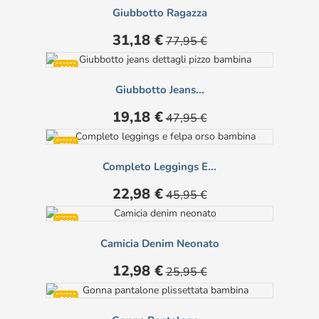
Giubbotto Ragazza
Prezzo
Prezzo
31,18 €
77,95 €
base
-60%
Giubbotto Jeans...
Prezzo
Prezzo
19,18 €
47,95 €
base
-50%
Completo Leggings E...
Prezzo
Prezzo
22,98 €
45,95 €
base
-50%
Camicia Denim Neonato
NON DISPONIBILE
Prezzo
Prezzo
12,98 €
25,95 €
base
-50%