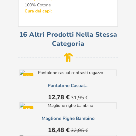
100% Cotone
Cura dei capi:
16 Altri Prodotti Nella Stessa
Categoria
-60%
Pantalone Casual...
Prezzo
Prezzo
12,78 €
31,95 €
base
-50%
Maglione Righe Bambino
Prezzo
Prezzo
16,48 €
32,95 €
base