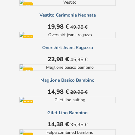
-60%
Vestito Cerimonia Neonata
Prezzo
Prezzo
19,98 €
49,95 €
base
-50%
Overshirt Jeans Ragazzo
Prezzo
Prezzo
22,98 €
45,95 €
base
-50%
Maglione Basico Bambino
Prezzo
Prezzo
14,98 €
29,95 €
base
-60%
Gilet Lino Bambino
Prezzo
Prezzo
14,38 €
35,95 €
base