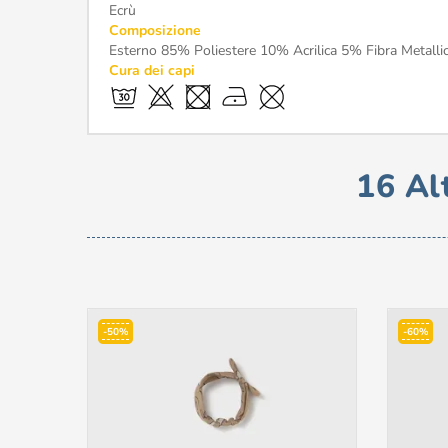
Ecrù
Composizione
Esterno 85% Poliestere 10% Acrilica 5% Fibra Metall
Cura dei capi
16 Al
-50%
-60%