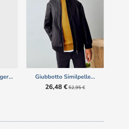
er...
Giubbotto Similpelle...
Po
Prezzo
Prezzo
26,48 €
52,95 €
base