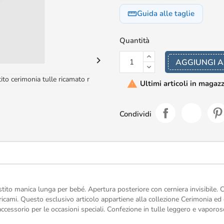
Guida alle taglie
straighten
Quantità

AGGIUNGI A
Ultimi articoli in magaz

Condividi
stito manica lunga per bebé. Apertura posteriore con cerniera invisibile.
 ricami. Questo esclusivo articolo appartiene alla collezione Cerimonia ed 
ccessorio per le occasioni speciali. Confezione in tulle leggero e vaporoso