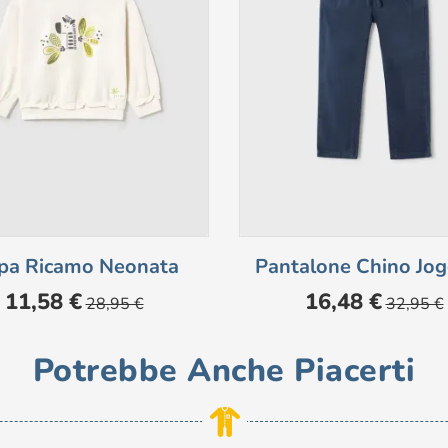
lpa Ricamo Neonata
Pantalone Chino Jogg
Prezzo
Prezzo
Prezzo
Prezzo
11,58 €
16,48 €
28,95 €
32,95 €
base
base
Potrebbe Anche Piacerti