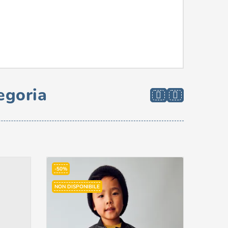
egoria
-50%
-60%
NON DISPONIBILE