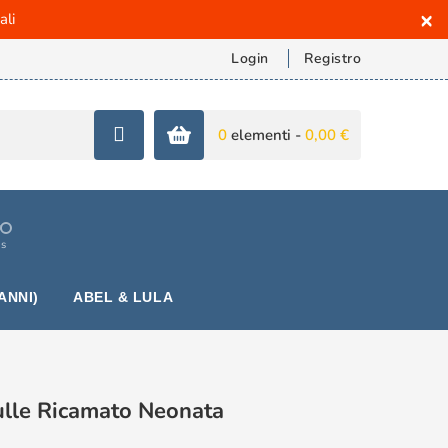
×
ali
Login
Registro
0
elementi -
0,00 €
is
ANNI)
ABEL & LULA
ulle Ricamato Neonata