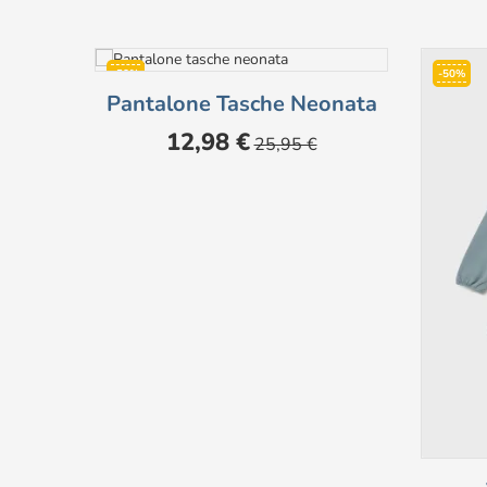
-50%
-50%
Pantalone Tasche Neonata
Prezzo
Prezzo
12,98 €
25,95 €
base