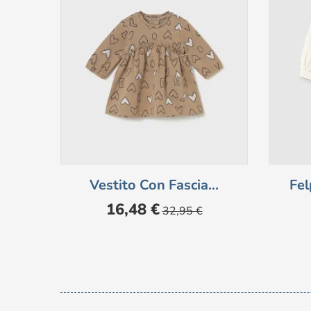
Vestito Con Fascia...
Fe
Prezzo
Prezzo
16,48 €
32,95 €
base