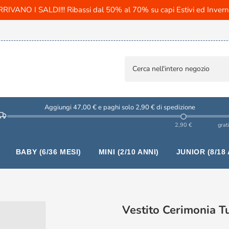
RIVANO I SALDI!!! Ribassi dal 50% al 70% su capi Estivi ed Invern
Aggiungi 47,00 € e paghi solo 2,90 € di spedizione
2,90 €
grat
BABY (6/36 MESI)
MINI (2/10 ANNI)
JUNIOR (8/18 
Vestito Cerimonia T