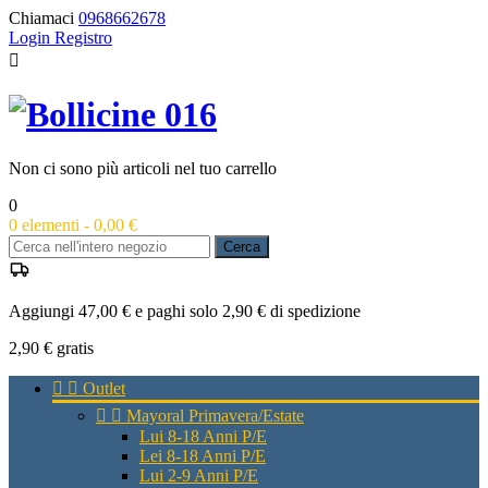
Chiamaci
0968662678
Login
Registro

Non ci sono più articoli nel tuo carrello
0
0
elementi -
0,00 €
Cerca
Aggiungi 47,00 € e paghi solo 2,90 € di spedizione
2,90 €
gratis


Outlet


Mayoral Primavera/Estate
Lui 8-18 Anni P/E
Lei 8-18 Anni P/E
Lui 2-9 Anni P/E