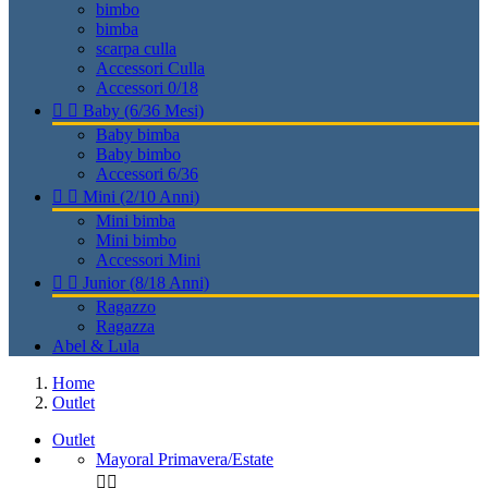
bimbo
bimba
scarpa culla
Accessori Culla
Accessori 0/18


Baby (6/36 Mesi)
Baby bimba
Baby bimbo
Accessori 6/36


Mini (2/10 Anni)
Mini bimba
Mini bimbo
Accessori Mini


Junior (8/18 Anni)
Ragazzo
Ragazza
Abel & Lula
Home
Outlet
Outlet
Mayoral Primavera/Estate

