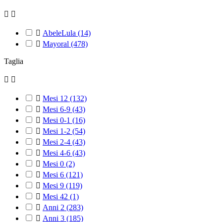



AbeleLula
(14)

Mayoral
(478)
Taglia



Mesi 12
(132)

Mesi 6-9
(43)

Mesi 0-1
(16)

Mesi 1-2
(54)

Mesi 2-4
(43)

Mesi 4-6
(43)

Mesi 0
(2)

Mesi 6
(121)

Mesi 9
(119)

Mesi 42
(1)

Anni 2
(283)

Anni 3
(185)