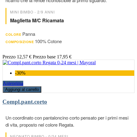
ricamo che la rende riconoscibile al primo sguardo.
MINI BIMBO - 2/9 ANNI
Maglietta M/c Ricamata
Panna
COLORE
100% Cotone
COMPOSIZIONE
Prezzo
12,57 €
Prezzo base
17,95 €
-30%
Anteprima
Aggiungi al carrello
Compl.pant.corto
Un coordinato con pantaloncino corto pensato per i primi mesi
di vita, proposto nel colore Regata.
NEONATO BIMBO - 0/24 MESI