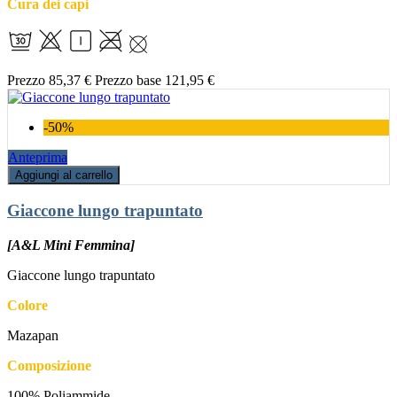
Cura dei capi
Prezzo
85,37 €
Prezzo base
121,95 €
-50%
Anteprima
Aggiungi al carrello
Giaccone lungo trapuntato
[A&L Mini Femmina]
Giaccone lungo trapuntato
Colore
Mazapan
Composizione
100% Poliammide