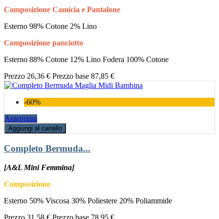
Composizione Camicia e Pantalone
Esterno 98% Cotone 2% Lino
Composizione panciotto
Esterno 88% Cotone 12% Lino Fodera 100% Cotone
Prezzo
26,36 €
Prezzo base
87,85 €
-60%
Anteprima
Aggiungi al carrello
Completo Bermuda...
[A&L Mini Femmina]
Composizione
Esterno 50% Viscosa 30% Poliestere 20% Poliammide
Prezzo
31,58 €
Prezzo base
78,95 €