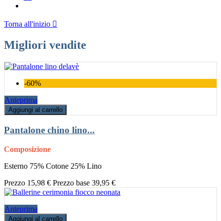
Torna all'inizio

Migliori vendite
-60%
Anteprima
Aggiungi al carrello
Pantalone chino lino...
Composizione
Esterno 75% Cotone 25% Lino
Prezzo
15,98 €
Prezzo base
39,95 €
Anteprima
Aggiungi al carrello