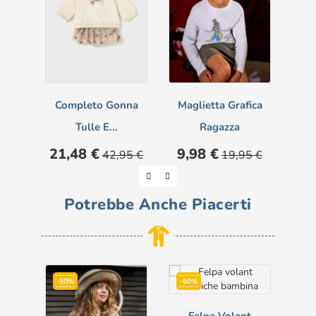
Completo Gonna
Maglietta Grafica
Tulle E...
Ragazza
Prezzo
Prezzo
Prezzo
Prezzo
Pre
21,48 €
9,98 €
7,
42,95 €
19,95 €
base
base
Potrebbe Anche Piacerti
-50%
-50%
-5