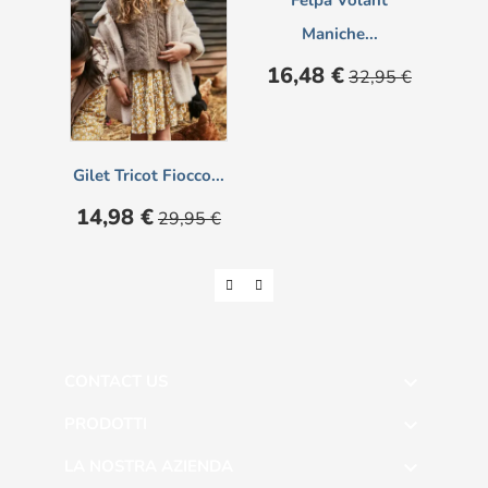
Felpa Volant
Maniche...
Prezzo
Prezzo
Pre
16,48 €
16
32,95 €
base
Gilet Tricot Fiocco...
Prezzo
Prezzo
14,98 €
29,95 €
base
CONTACT US

PRODOTTI

LA NOSTRA AZIENDA
