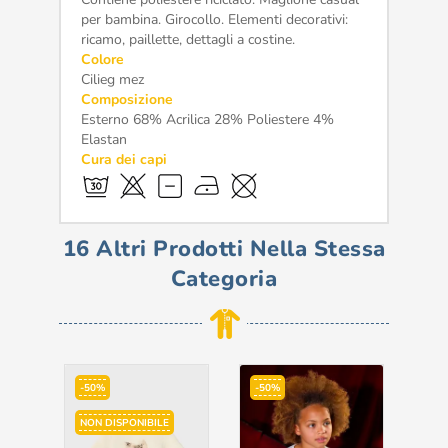
per bambina. Girocollo. Elementi decorativi:
ricamo, paillette, dettagli a costine.
Colore
Cilieg mez
Composizione
Esterno 68% Acrilica 28% Poliestere 4%
Elastan
Cura dei capi
16 Altri Prodotti Nella Stessa
Categoria
-50%
-50%
-6
NON DISPONIBILE