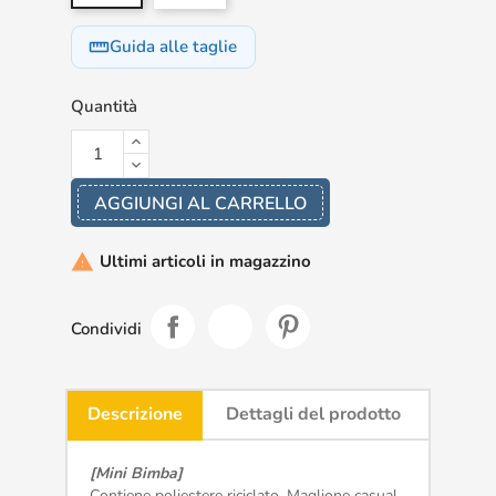
Guida alle taglie
straighten
Quantità
AGGIUNGI AL CARRELLO
Ultimi articoli in magazzino

Condividi
Descrizione
Dettagli del prodotto
[Mini Bimba]
Contiene poliestere riciclato. Maglione casual