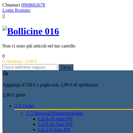
Chiamaci
0968662678
Login
Registro

Non ci sono più articoli nel tuo carrello
0
0
elementi -
0,00 €
Cerca
Aggiungi 47,00 € e paghi solo 2,90 € di spedizione
2,90 €
gratis


Outlet


Mayoral Primavera/Estate
Lui 8-18 Anni P/E
Lei 8-18 Anni P/E
Lui 2-9 Anni P/E