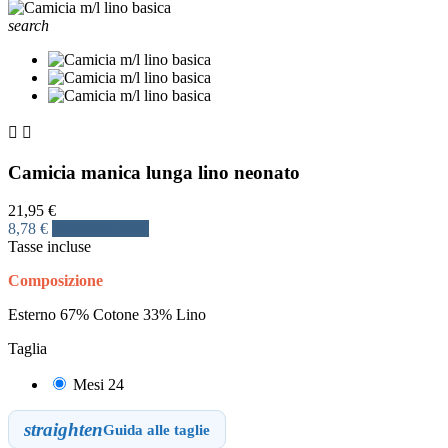
search


Camicia manica lunga lino neonato
21,95 €
8,78 €
Risparmia 60%
Tasse incluse
Composizione
Esterno 67% Cotone 33% Lino
Taglia
Mesi 24
straighten
Guida alle taglie