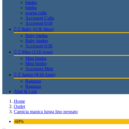
bimbo
bimba
scarpa culla
Accessori Culla
Accessori 0/18


Baby (6/36 Mesi)
Baby bimba
Baby bimbo
Accessori 6/36


Mini (2/10 Anni)
Mini bimba
Mini bimbo
Accessori Mini


Junior (8/18 Anni)
Ragazzo
Ragazza
Abel & Lula
Home
Outlet
Camicia manica lunga lino neonato
-60%