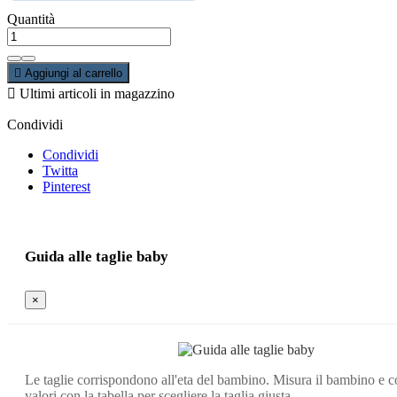
Quantità

Aggiungi al carrello

Ultimi articoli in magazzino
Condividi
Condividi
Twitta
Pinterest
Guida alle taglie baby
×
Le taglie corrispondono all'eta del bambino. Misura il bambino e c
valori con la tabella per scegliere la taglia giusta.