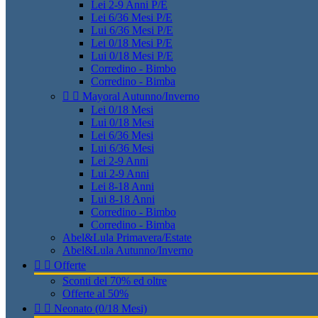
Lei 2-9 Anni P/E
Lei 6/36 Mesi P/E
Lui 6/36 Mesi P/E
Lei 0/18 Mesi P/E
Lui 0/18 Mesi P/E
Corredino - Bimbo
Corredino - Bimba


Mayoral Autunno/Inverno
Lei 0/18 Mesi
Lui 0/18 Mesi
Lei 6/36 Mesi
Lui 6/36 Mesi
Lei 2-9 Anni
Lui 2-9 Anni
Lei 8-18 Anni
Lui 8-18 Anni
Corredino - Bimbo
Corredino - Bimba
Abel&Lula Primavera/Estate
Abel&Lula Autunno/Inverno


Offerte
Sconti del 70% ed oltre
Offerte al 50%


Neonato (0/18 Mesi)