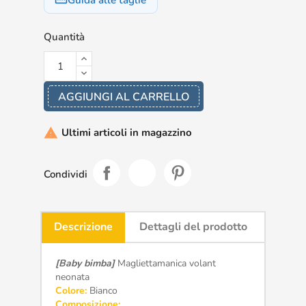
Guida alle taglie
straighten
Quantità
AGGIUNGI AL CARRELLO
Ultimi articoli in magazzino

Condividi
Descrizione
Dettagli del prodotto
[Baby bimba]
Magliettamanica volant
neonata
Colore:
Bianco
Composizione: