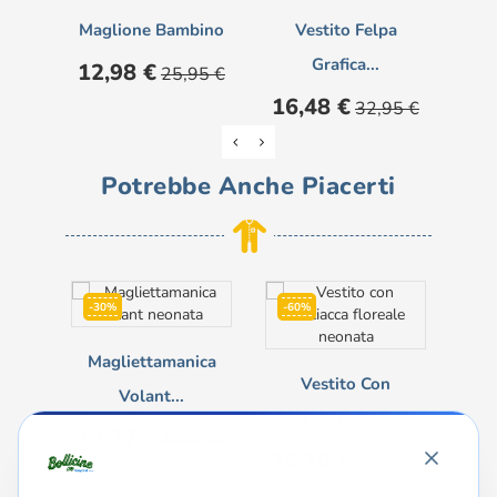
Maglione Bambino
Vestito Felpa
Mag
Grafica...
Prezzo
Prezzo
Pre
12,98 €
7,
25,95 €
base
Prezzo
Prezzo
16,48 €
32,95 €
base
Potrebbe Anche Piacerti
-30%
-60%
Magliettamanica
C
Vestito Con
Volant...
Fusciacca...
Prezzo
Prezzo
13,27 €
18,95 €
base
Prezzo
Prezzo
19,18 €
47,95 €
base