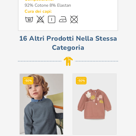
92% Cotone 8% Elastan
Cura dei capi:
16 Altri Prodotti Nella Stessa
Categoria
-50%
-50%
-6
NON