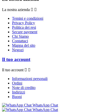
La nostra azienda


Temini e condizioni
Privacy Policy
Politica dei resi
Secure payment
Chi Siamo
Contattaci
Mappa del sito
Negozi
Il tuo account
Il tuo account


Informazioni personali
Ordini
Note di credito
Indirizzi
Buoni
WhatsApp Chat
WhatsApp Chat