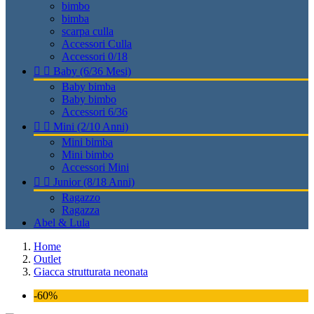
bimbo
bimba
scarpa culla
Accessori Culla
Accessori 0/18


Baby (6/36 Mesi)
Baby bimba
Baby bimbo
Accessori 6/36


Mini (2/10 Anni)
Mini bimba
Mini bimbo
Accessori Mini


Junior (8/18 Anni)
Ragazzo
Ragazza
Abel & Lula
Home
Outlet
Giacca strutturata neonata
-60%