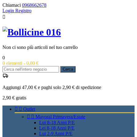
Chiamaci
0968662678
Login
Registro

Non ci sono più articoli nel tuo carrello
0
0
elementi -
0,00 €
Cerca
Aggiungi 47,00 € e paghi solo 2,90 € di spedizione
2,90 €
gratis


Outlet


Mayoral Primavera/Estate
Lui 8-18 Anni P/E
Lei 8-18 Anni P/E
Lui 2-9 Anni P/E