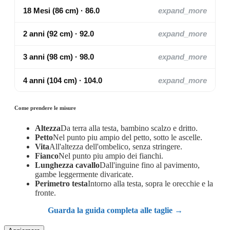
18 Mesi (86 cm) · 86.0
expand_more
2 anni (92 cm) · 92.0
expand_more
3 anni (98 cm) · 98.0
expand_more
4 anni (104 cm) · 104.0
expand_more
Come prendere le misure
Altezza
Da terra alla testa, bambino scalzo e dritto.
Petto
Nel punto piu ampio del petto, sotto le ascelle.
Vita
All'altezza dell'ombelico, senza stringere.
Fianco
Nel punto piu ampio dei fianchi.
Lunghezza cavallo
Dall'inguine fino al pavimento,
gambe leggermente divaricate.
Perimetro testa
Intorno alla testa, sopra le orecchie e la
fronte.
Guarda la guida completa alle taglie →