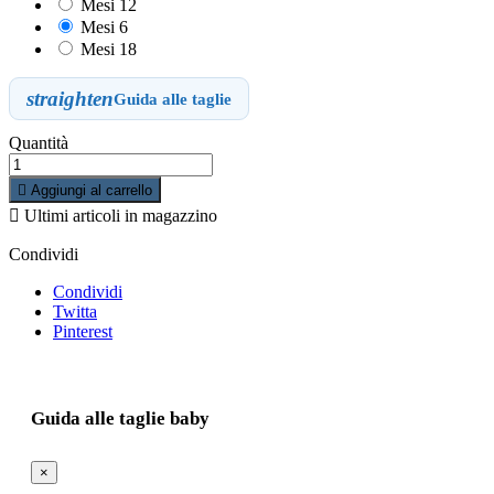
Mesi 12
Mesi 6
Mesi 18
straighten
Guida alle taglie
Quantità

Aggiungi al carrello

Ultimi articoli in magazzino
Condividi
Condividi
Twitta
Pinterest
Guida alle taglie baby
×