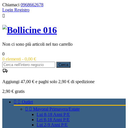
Chiamaci
0968662678
Login
Registro

Non ci sono più articoli nel tuo carrello
0
0
elementi -
0,00 €
Cerca
Aggiungi 47,00 € e paghi solo 2,90 € di spedizione
2,90 €
gratis


Outlet


Mayoral Primavera/Estate
Lui 8-18 Anni P/E
Lei 8-18 Anni P/E
Lui 2-9 Anni P/E