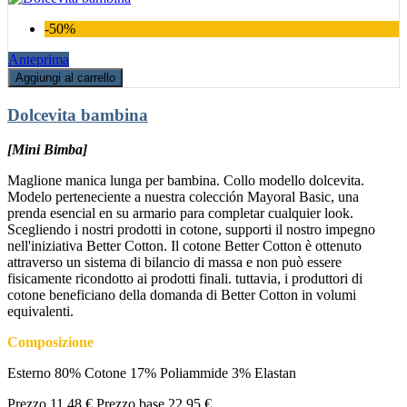
-50%
Anteprima
Aggiungi al carrello
Dolcevita bambina
[Mini Bimba]
Maglione manica lunga per bambina. Collo modello dolcevita.
Modelo perteneciente a nuestra colección Mayoral Basic, una
prenda esencial en su armario para completar cualquier look.
Scegliendo i nostri prodotti in cotone, supporti il nostro impegno
nell'iniziativa Better Cotton. Il cotone Better Cotton è ottenuto
attraverso un sistema di bilancio di massa e non può essere
fisicamente ricondotto ai prodotti finali. tuttavia, i produttori di
cotone beneficiano della domanda di Better Cotton in volumi
equivalenti.
Composizione
Esterno 80% Cotone 17% Poliammide 3% Elastan
Prezzo
11,48 €
Prezzo base
22,95 €