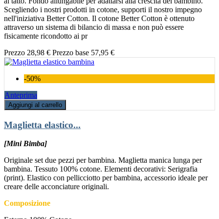
al tatto. Fondo allungabile per adattarsi alla crescita del bambino.
Scegliendo i nostri prodotti in cotone, supporti il nostro impegno
nell'iniziativa Better Cotton. Il cotone Better Cotton è ottenuto
attraverso un sistema di bilancio di massa e non può essere
fisicamente ricondotto ai pr
Prezzo
28,98 €
Prezzo base
57,95 €
-50%
Anteprima
Aggiungi al carrello
Maglietta elastico...
[Mini Bimba]
Originale set due pezzi per bambina. Maglietta manica lunga per
bambina. Tessuto 100% cotone. Elementi decorativi: Serigrafia
(print). Elastico con pellicciotto per bambina, accessorio ideale per
creare delle acconciature originali.
Composizione