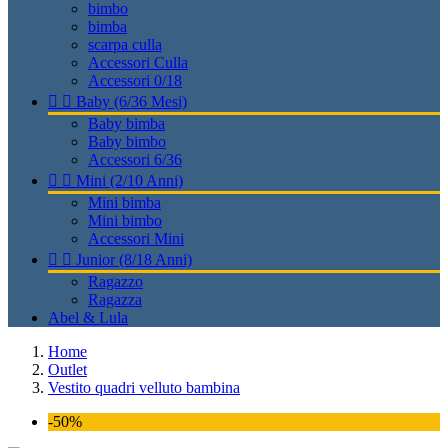
bimbo
bimba
scarpa culla
Accessori Culla
Accessori 0/18


Baby (6/36 Mesi)
Baby bimba
Baby bimbo
Accessori 6/36


Mini (2/10 Anni)
Mini bimba
Mini bimbo
Accessori Mini


Junior (8/18 Anni)
Ragazzo
Ragazza
Abel & Lula
Home
Outlet
Vestito quadri velluto bambina
-50%