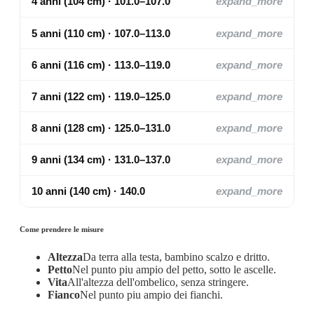
4 anni (104 cm) · 101.0–107.0
expand_more
5 anni (110 cm) · 107.0–113.0
expand_more
6 anni (116 cm) · 113.0–119.0
expand_more
7 anni (122 cm) · 119.0–125.0
expand_more
8 anni (128 cm) · 125.0–131.0
expand_more
9 anni (134 cm) · 131.0–137.0
expand_more
10 anni (140 cm) · 140.0
expand_more
Come prendere le misure
Altezza
Da terra alla testa, bambino scalzo e dritto.
Petto
Nel punto piu ampio del petto, sotto le ascelle.
Vita
All'altezza dell'ombelico, senza stringere.
Fianco
Nel punto piu ampio dei fianchi.