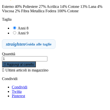
Esterno 40% Poliestere 27% Acrilica 14% Cotone 13% Lana 4%
Viscosa 2% Fibra Metallica Fodera 100% Cotone
Taglia
Anni 8
Anni 9
straighten
Guida alle taglie
Quantità

Aggiungi al carrello

Ultimi articoli in magazzino
Condividi
Condividi
Twitta
Pinterest