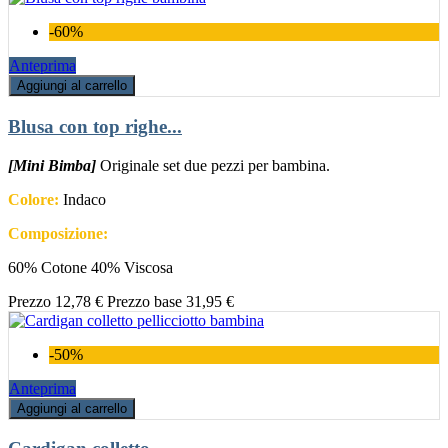
-60%
Anteprima
Aggiungi al carrello
Blusa con top righe...
[Mini Bimba]
Originale set due pezzi per bambina.
Colore:
Indaco
Composizione:
60% Cotone 40% Viscosa
Prezzo
12,78 €
Prezzo base
31,95 €
-50%
Anteprima
Aggiungi al carrello