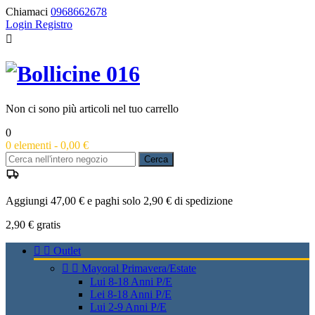
Chiamaci
0968662678
Login
Registro

Non ci sono più articoli nel tuo carrello
0
0
elementi -
0,00 €
Cerca
Aggiungi 47,00 € e paghi solo 2,90 € di spedizione
2,90 €
gratis


Outlet


Mayoral Primavera/Estate
Lui 8-18 Anni P/E
Lei 8-18 Anni P/E
Lui 2-9 Anni P/E