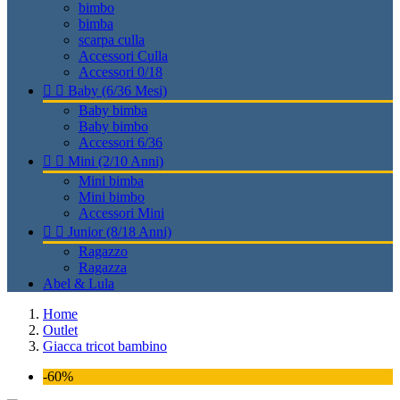
bimbo
bimba
scarpa culla
Accessori Culla
Accessori 0/18


Baby (6/36 Mesi)
Baby bimba
Baby bimbo
Accessori 6/36


Mini (2/10 Anni)
Mini bimba
Mini bimbo
Accessori Mini


Junior (8/18 Anni)
Ragazzo
Ragazza
Abel & Lula
Home
Outlet
Giacca tricot bambino
-60%