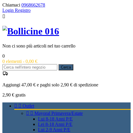
Chiamaci
0968662678
Login
Registro

Non ci sono più articoli nel tuo carrello
0
0
elementi -
0,00 €
Cerca
Aggiungi 47,00 € e paghi solo 2,90 € di spedizione
2,90 €
gratis


Outlet


Mayoral Primavera/Estate
Lui 8-18 Anni P/E
Lei 8-18 Anni P/E
Lui 2-9 Anni P/E