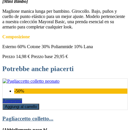
[Mini Bimbo]
Maglione manica lunga per bambino. Girocollo. Bajo, puños y
cuello de punto elástico para un mejor ajuste. Modelo perteneciente
a nuestra colección Mayoral Basic, una prenda esencial en su
armario para completar cualquier look.
Composizione
Esterno 60% Cotone 30% Poliammide 10% Lana
Prezzo
14,98 €
Prezzo base
29,95 €
Potrebbe anche piacerti
-50%
Anteprima
Aggiungi al carrello
Pagliaccetto colletto...
[Abbigliamento neon b]