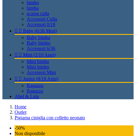
bimbo
bimba
scarpa culla
Accessori Culla
Accessori 0/18


Baby (6/36 Mesi)
Baby bimba
Baby bimbo
Accessori 6/36


Mini (2/10 Anni)
Mini bimba
Mini bimbo
Accessori Mini


Junior (8/18 Anni)
Ragazzo
Ragazza
Abel & Lula
Home
Outlet
Pigiama ciniglia con colletto neonato
-50%
Non disponibile