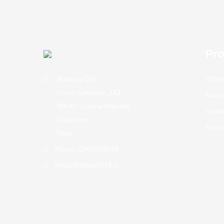
Pro
Bollicine 016
Offer
Corso Garibaldi, 242
Nuovi
88049 Soveria Mannelli
Guida
Catanzaro
Scont
Italia
Phone:
0968662678
Info@bollicine016.it