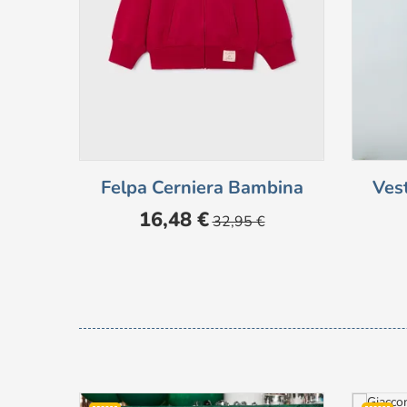
Felpa Cerniera Bambina
Vest
Prezzo
Prezzo
16,48 €
32,95 €
base