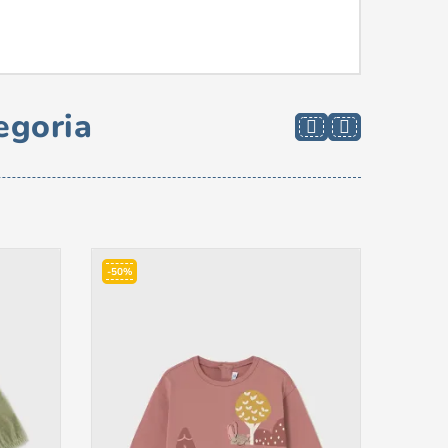
egoria
-50%
-60%