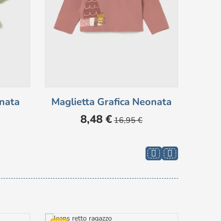
onata
Maglietta Grafica Neonata
Mag
Prezzo
Prezzo
8,48 €
16,95 €
base