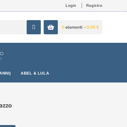
Login
Registro
0
elementi -
0,00 €
is
ANNI)
ABEL & LULA
azzo