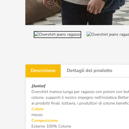

Descrizione
Dettagli del prodotto
[Junior]
Overshirt manica lunga per ragazzo con polsini con bott
cotone, supporti il nostro impegno nell'iniziativa Bett
ai prodotti finali. tuttavia, i produttori di cotone bene
Colore
mezzo
Composizione
Esterno 100% Cotone