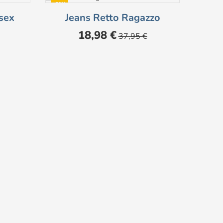
-50%
-50%
sex
Jeans Retto Ragazzo
J
NON DISPONIBILE
Prezzo
Prezzo
18,98 €
37,95 €
base