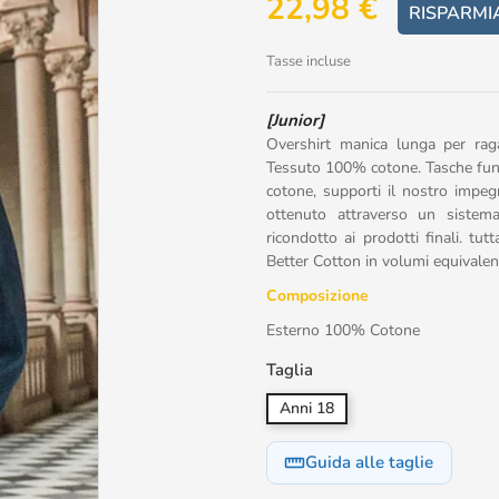
22,98 €
RISPARMI
Tasse incluse
[Junior]
Overshirt manica lunga per raga
Tessuto 100% cotone. Tasche funzio
cotone, supporti il nostro impegn
ottenuto attraverso un sistem
ricondotto ai prodotti finali. tu
Better Cotton in volumi equivalent
Composizione
Esterno 100% Cotone
Taglia
Anni 18
Guida alle taglie
straighten