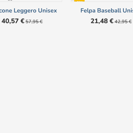
-50%
cone Leggero Unisex
Felpa Baseball Uni
NON DISPONIBILE
Prezzo
Prezzo
Prezzo
Prezzo
40,57 €
21,48 €
57,95 €
42,95 €
base
base