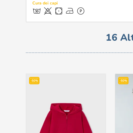
Cura dei capi
16 Al
-50%
-50%