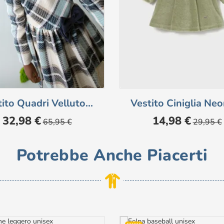
ito Quadri Velluto...
Vestito Ciniglia Ne
Prezzo
Prezzo
Prezzo
Prezzo
32,98 €
14,98 €
65,95 €
29,95 €
base
base
Potrebbe Anche Piacerti