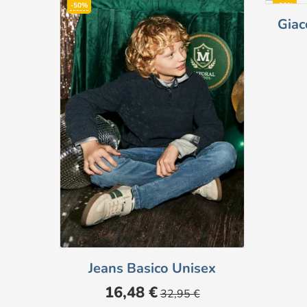
-50%
-30%
Giac
Jeans Basico Unisex
Prezzo
Prezzo
16,48 €
32,95 €
base