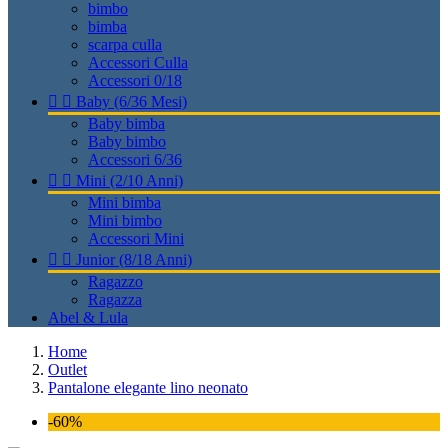
bimbo
bimba
scarpa culla
Accessori Culla
Accessori 0/18


Baby (6/36 Mesi)
Baby bimba
Baby bimbo
Accessori 6/36


Mini (2/10 Anni)
Mini bimba
Mini bimbo
Accessori Mini


Junior (8/18 Anni)
Ragazzo
Ragazza
Abel & Lula
Home
Outlet
Pantalone elegante lino neonato
-60%