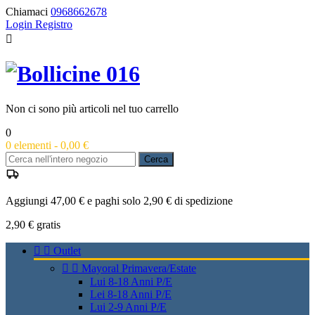
Chiamaci
0968662678
Login
Registro

Non ci sono più articoli nel tuo carrello
0
0
elementi -
0,00 €
Cerca
Aggiungi 47,00 € e paghi solo 2,90 € di spedizione
2,90 €
gratis


Outlet


Mayoral Primavera/Estate
Lui 8-18 Anni P/E
Lei 8-18 Anni P/E
Lui 2-9 Anni P/E