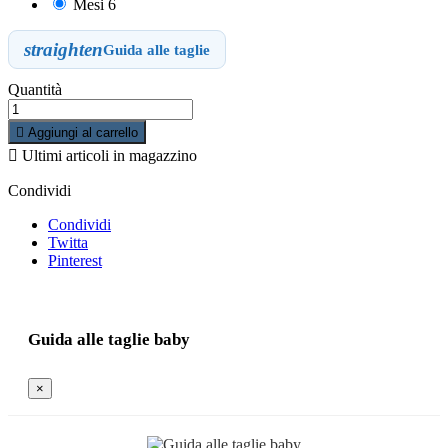
Mesi 6
straighten
Guida alle taglie
Quantità

Aggiungi al carrello

Ultimi articoli in magazzino
Condividi
Condividi
Twitta
Pinterest
Guida alle taglie baby
×