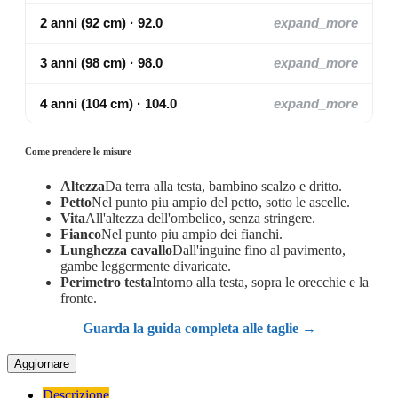
2 anni (92 cm) · 92.0
expand_more
3 anni (98 cm) · 98.0
expand_more
4 anni (104 cm) · 104.0
expand_more
Come prendere le misure
Altezza
Da terra alla testa, bambino scalzo e dritto.
Petto
Nel punto piu ampio del petto, sotto le ascelle.
Vita
All'altezza dell'ombelico, senza stringere.
Fianco
Nel punto piu ampio dei fianchi.
Lunghezza cavallo
Dall'inguine fino al pavimento,
gambe leggermente divaricate.
Perimetro testa
Intorno alla testa, sopra le orecchie e la
fronte.
Guarda la guida completa alle taglie →
Descrizione