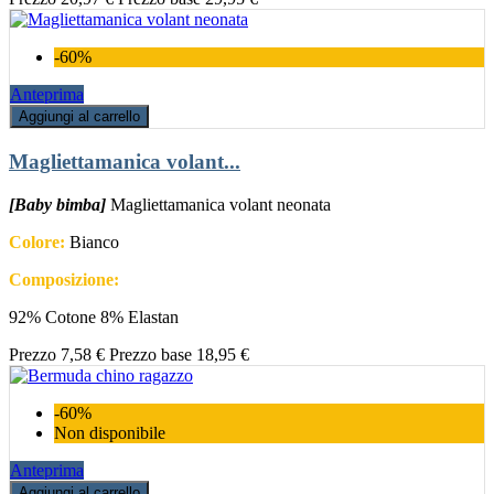
-60%
Anteprima
Aggiungi al carrello
Magliettamanica volant...
[Baby bimba]
Magliettamanica volant neonata
Colore:
Bianco
Composizione:
92% Cotone 8% Elastan
Prezzo
7,58 €
Prezzo base
18,95 €
-60%
Non disponibile
Anteprima
Aggiungi al carrello