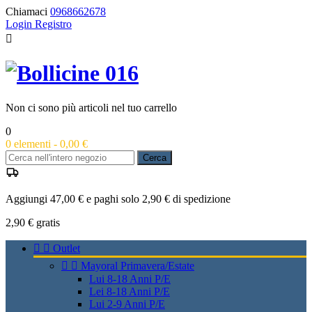
Chiamaci
0968662678
Login
Registro

Non ci sono più articoli nel tuo carrello
0
0
elementi -
0,00 €
Cerca
Aggiungi 47,00 € e paghi solo 2,90 € di spedizione
2,90 €
gratis


Outlet


Mayoral Primavera/Estate
Lui 8-18 Anni P/E
Lei 8-18 Anni P/E
Lui 2-9 Anni P/E