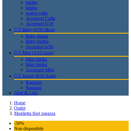
bimbo
bimba
scarpa culla
Accessori Culla
Accessori 0/18


Baby (6/36 Mesi)
Baby bimba
Baby bimbo
Accessori 6/36


Mini (2/10 Anni)
Mini bimba
Mini bimbo
Accessori Mini


Junior (8/18 Anni)
Ragazzo
Ragazza
Abel & Lula
Home
Outlet
Maglietta fiori ragazza
-50%
Non disponibile