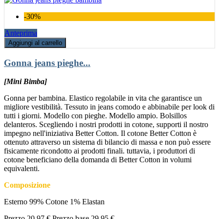
-30%
Anteprima
Aggiungi al carrello
Gonna jeans pieghe...
[Mini Bimba]
Gonna per bambina. Elastico regolabile in vita che garantisce un
migliore vestibilità. Tessuto in jeans comodo e abbinabile per look di
tutti i giorni. Modello con pieghe. Modello ampio. Bolsillos
delanteros. Scegliendo i nostri prodotti in cotone, supporti il nostro
impegno nell'iniziativa Better Cotton. Il cotone Better Cotton è
ottenuto attraverso un sistema di bilancio di massa e non può essere
fisicamente ricondotto ai prodotti finali. tuttavia, i produttori di
cotone beneficiano della domanda di Better Cotton in volumi
equivalenti.
Composizione
Esterno 99% Cotone 1% Elastan
Prezzo
20,97 €
Prezzo base
29,95 €