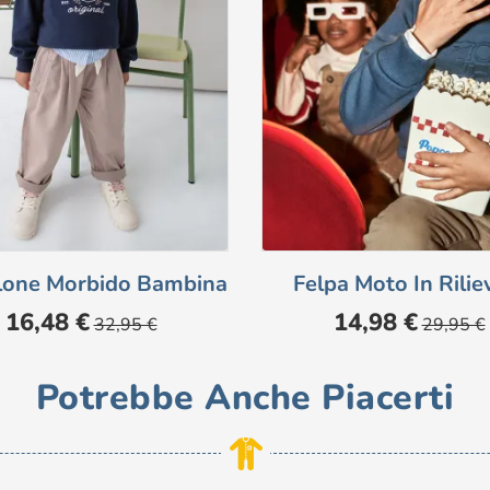
lone Morbido Bambina
Felpa Moto In Riliev
Prezzo
Prezzo
Prezzo
Prezzo
16,48 €
14,98 €
32,95 €
29,95 €
base
base
Potrebbe Anche Piacerti