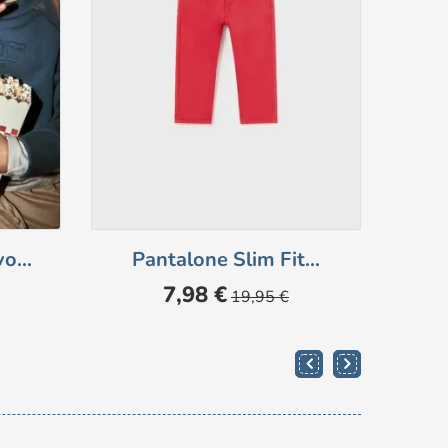
o...
Pantalone Slim Fit...
Mag
Prezzo
Prezzo
7,98 €
19,95 €
base