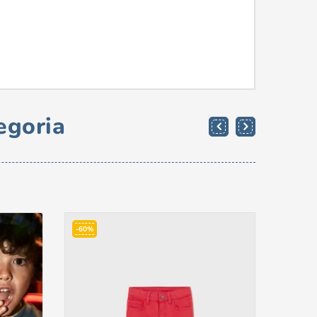
egoria
-60%
-50%