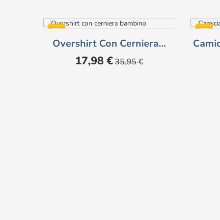
-50%
-50%
Overshirt Con Cerniera...
Camic
Prezzo
Prezzo
17,98 €
35,95 €
base