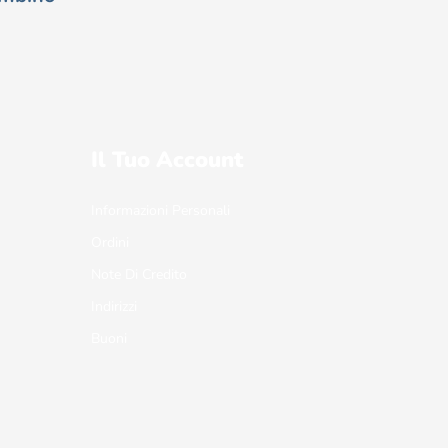
Il Tuo Account
Informazioni Personali
Ordini
Note Di Credito
Indirizzi
Buoni