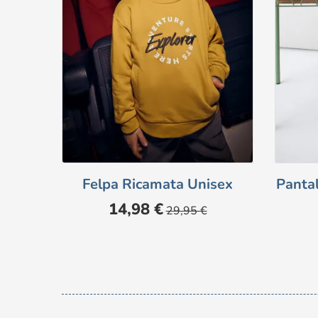
Felpa Ricamata Unisex
Panta
Prezzo
Prezzo
14,98 €
29,95 €
base