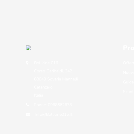
Pro
Bollicine 016
Offer
Corso Garibaldi, 242
Nuovi
88049 Soveria Mannelli
Guida
Catanzaro
Scont
Italia
Phone:
0968662678
Info@bollicine016.it