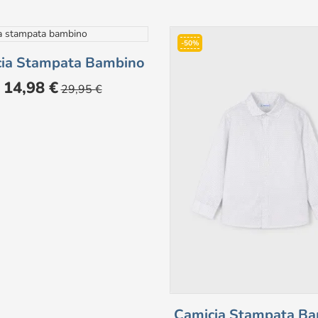
-50%
ia Stampata Bambino
Prezzo
Prezzo
14,98 €
29,95 €
base
Camicia Stampata B