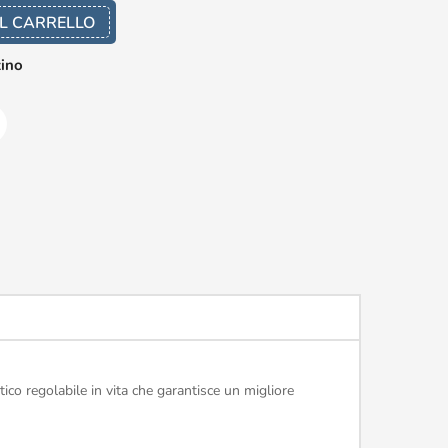
L CARRELLO
zino
ico regolabile in vita che garantisce un migliore