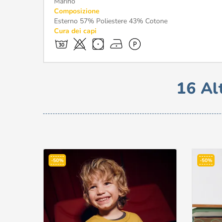
Marino
Composizione
Esterno 57% Poliestere 43% Cotone
Cura dei capi
16 Al
-50%
-50%