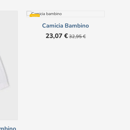
-30%
-50%
Camicia Bambino
Mag
Prezzo
Prezzo
23,07 €
32,95 €
base
ambino