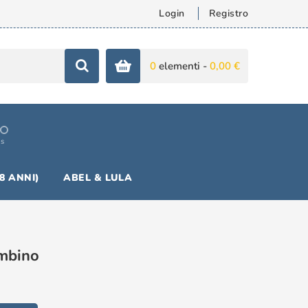
Login
Registro
0
elementi -
0,00 €
is
18 ANNI)
ABEL & LULA
mbino