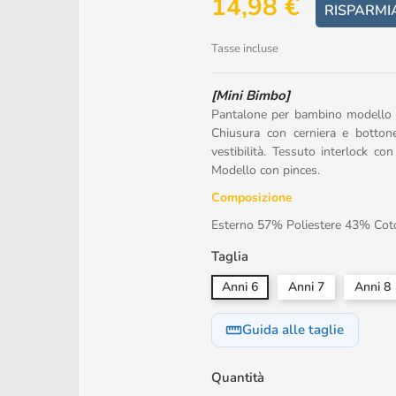
14,98 €
RISPARMI
Tasse incluse
[Mini Bimbo]
Pantalone per bambino modello chi
Chiusura con cerniera e bottone
vestibilità. Tessuto interlock co
Modello con pinces.
Composizione
Esterno 57% Poliestere 43% Cot
Taglia
Anni 6
Anni 7
Anni 8
Guida alle taglie
straighten
Quantità