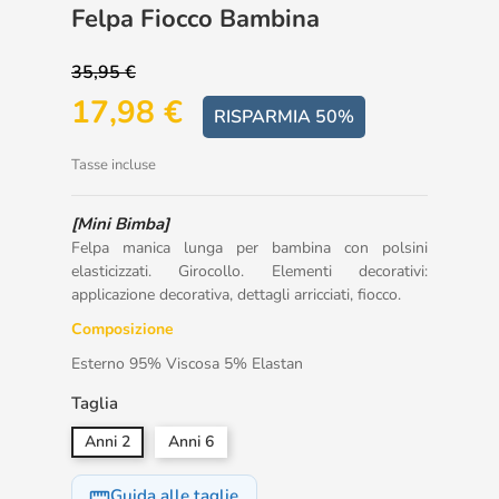
Felpa Fiocco Bambina
35,95 €
17,98 €
RISPARMIA 50%
Tasse incluse
[Mini Bimba]
Felpa manica lunga per bambina con polsini
elasticizzati. Girocollo. Elementi decorativi:
applicazione decorativa, dettagli arricciati, fiocco.
Composizione
Esterno 95% Viscosa 5% Elastan
Taglia
Anni 2
Anni 6
Guida alle taglie
straighten