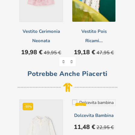
Vestito Cerimonia
Vestito Pois
Pa
Neonata
Ricami...
Prezzo
Prezzo
Prezzo
Prezzo
Pre
19,98 €
19,18 €
8,
49,95 €
47,95 €
base
base
Potrebbe Anche Piacerti
-50%
-50%
-5
Dolcevita Bambina
Prezzo
Prezzo
11,48 €
22,95 €
base