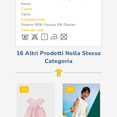
fiocco.
Colore
Cipria
Composizione
Esterno 95% Viscosa 5% Elastan
Cura dei capi
16 Altri Prodotti Nella Stessa
Categoria
-60%
-60%
-7