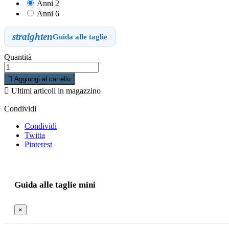
Anni 2
Anni 6
straighten
Guida alle taglie
Quantità

Aggiungi al carrello

Ultimi articoli in magazzino
Condividi
Condividi
Twitta
Pinterest
Guida alle taglie mini
×