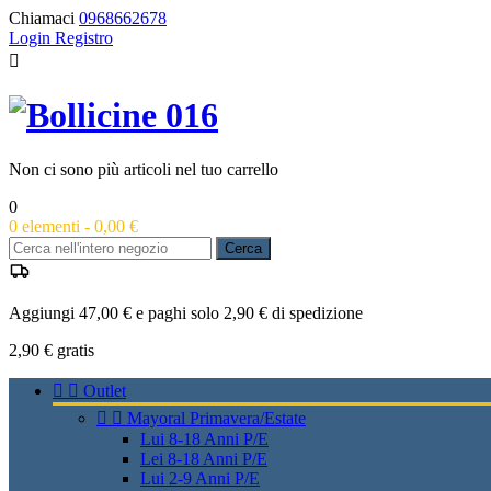
Chiamaci
0968662678
Login
Registro

Non ci sono più articoli nel tuo carrello
0
0
elementi -
0,00 €
Cerca
Aggiungi 47,00 € e paghi solo 2,90 € di spedizione
2,90 €
gratis


Outlet


Mayoral Primavera/Estate
Lui 8-18 Anni P/E
Lei 8-18 Anni P/E
Lui 2-9 Anni P/E