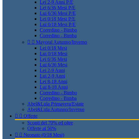
Lei 2-9 Anni P/E
Lei 6/36 Mesi P/E
Lui 6/36 Mesi P/E
Lei 0/18 Mesi P/E
Lui 0/18 Mesi P/E
Corredino - Bimbo
Corredino - Bimba


Mayoral Autunno/Inverno
Lei 0/18 Mesi
Lui 0/18 Mesi
Lei 6/36 Mesi
Lui 6/36 Mesi
Lei 2-9 Anni
Lui 2-9 Anni
Lei 8-18 Anni
Lui 8-18 Anni
Corredino - Bimbo
Corredino - Bimba
Abel&Lula Primavera/Estate
Abel&Lula Autunno/Inverno


Offerte
Sconti del 70% ed oltre
Offerte al 50%


Neonato (0/18 Mesi)