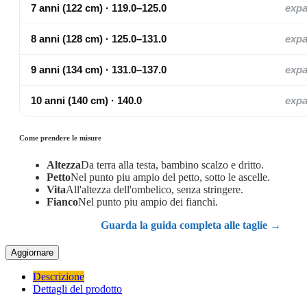
7 anni (122 cm) · 119.0–125.0
exp
8 anni (128 cm) · 125.0–131.0
exp
9 anni (134 cm) · 131.0–137.0
exp
10 anni (140 cm) · 140.0
exp
Come prendere le misure
Altezza
Da terra alla testa, bambino scalzo e dritto.
Petto
Nel punto piu ampio del petto, sotto le ascelle.
Vita
All'altezza dell'ombelico, senza stringere.
Fianco
Nel punto piu ampio dei fianchi.
Guarda la guida completa alle taglie →
Descrizione
Dettagli del prodotto