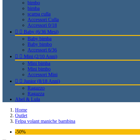
bimbo
bimba
scarpa culla
Accessori Culla
Accessori 0/18


Baby (6/36 Mesi)
Baby bimba
Baby bimbo
Accessori 6/36


Mini (2/10 Anni)
Mini bimba
Mini bimbo
Accessori Mini


Junior (8/18 Anni)
Ragazzo
Ragazza
Abel & Lula
Home
Outlet
Felpa volant maniche bambina
-50%