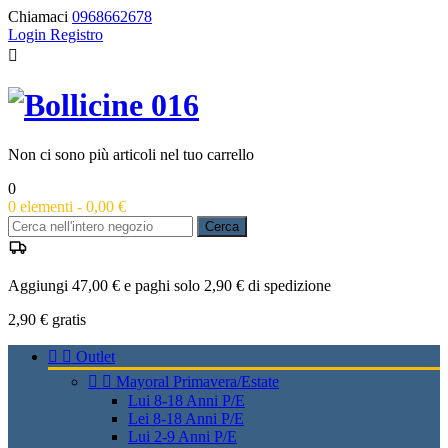
Chiamaci
0968662678
Login
Registro

Non ci sono più articoli nel tuo carrello
0
0
elementi -
0,00 €
Cerca
Aggiungi 47,00 € e paghi solo 2,90 € di spedizione
2,90 €
gratis


Outlet


Mayoral Primavera/Estate
Lui 8-18 Anni P/E
Lei 8-18 Anni P/E
Lui 2-9 Anni P/E