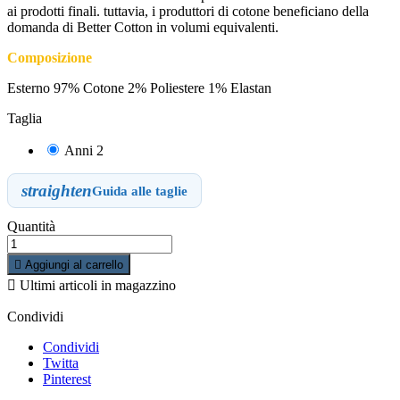
ai prodotti finali. tuttavia, i produttori di cotone beneficiano della
domanda di Better Cotton in volumi equivalenti.
Composizione
Esterno 97% Cotone 2% Poliestere 1% Elastan
Taglia
Anni 2
straighten
Guida alle taglie
Quantità

Aggiungi al carrello

Ultimi articoli in magazzino
Condividi
Condividi
Twitta
Pinterest