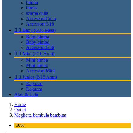
bimbo
bimba
scarpa culla
Accessori Culla
Accessori 0/18


Baby (6/36 Mesi)
Baby bimba
Baby bimbo
Accessori 6/36


Mini (2/10 Anni)
Mini bimba
Mini bimbo
Accessori Mini


Junior (8/18 Anni)
Ragazzo
Ragazza
Abel & Lula
Home
Outlet
Maglietta bambula bambina
-50%