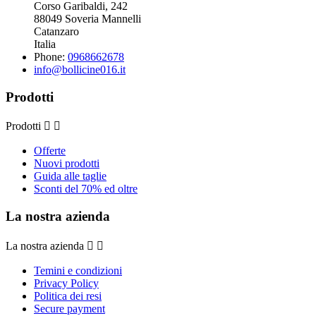
Corso Garibaldi, 242
88049 Soveria Mannelli
Catanzaro
Italia
Phone:
0968662678
info@bollicine016.it
Prodotti
Prodotti


Offerte
Nuovi prodotti
Guida alle taglie
Sconti del 70% ed oltre
La nostra azienda
La nostra azienda


Temini e condizioni
Privacy Policy
Politica dei resi
Secure payment