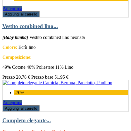
Anteprima
Aggiungi al carrello
Vestito combined lino...
[Baby bimba]
Vestito combined lino neonata
Colore:
Ecrù-lino
Composizione:
49% Cotone 40% Poliestere 11% Lino
Prezzo
20,78 €
Prezzo base
51,95 €
-70%
Anteprima
Aggiungi al carrello
Completo elegante...