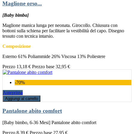
Maglione orso...
[Baby bimba]
Maglione manica lunga per neonata. Girocollo. Chiusura con
bottoni sulla schiena per facilitare la vestibilità del capo. Disegno
tessuto con tecnica intarsio.
Composizione
Esterno 61% Poliammide 26% Viscosa 13% Poliestere
Prezzo
13,18 €
Prezzo base
32,95 €
-70%
Anteprima
Aggiungi al carrello
Pantalone abito comfort
[Baby bimbo, 6-36 Mesi] Pantalone abito comfort
Prezzo
8,39 €
Prezzo base
27,95 €