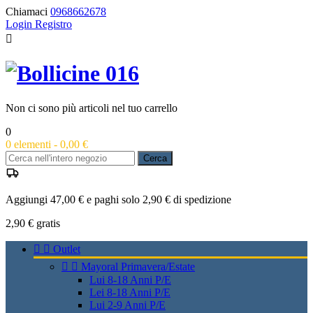
Chiamaci
0968662678
Login
Registro

Non ci sono più articoli nel tuo carrello
0
0
elementi -
0,00 €
Cerca
Aggiungi 47,00 € e paghi solo 2,90 € di spedizione
2,90 €
gratis


Outlet


Mayoral Primavera/Estate
Lui 8-18 Anni P/E
Lei 8-18 Anni P/E
Lui 2-9 Anni P/E