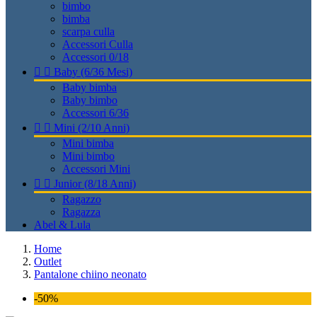
bimbo
bimba
scarpa culla
Accessori Culla
Accessori 0/18


Baby (6/36 Mesi)
Baby bimba
Baby bimbo
Accessori 6/36


Mini (2/10 Anni)
Mini bimba
Mini bimbo
Accessori Mini


Junior (8/18 Anni)
Ragazzo
Ragazza
Abel & Lula
Home
Outlet
Pantalone chiino neonato
-50%