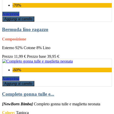
-70%
Anteprima
Aggiungi al carrello
Bermuda lino ragazzo
Composizione
Esterno 92% Cotone 8% Lino
Prezzo
11,99 €
Prezzo base
39,95 €
-60%
Anteprima
Aggiungi al carrello
Completo gonna tulle e...
[NewBorn Bimba]
Completo gonna tulle e maglietta neonata
Colore:
Tapioca