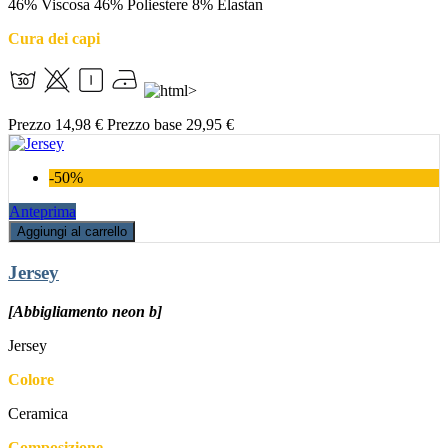
46% Viscosa 46% Poliestere 8% Elastan
Cura dei capi
Prezzo
14,98 €
Prezzo base
29,95 €
-50%
Anteprima
Aggiungi al carrello
Jersey
[Abbigliamento neon b]
Jersey
Colore
Ceramica
Composizione