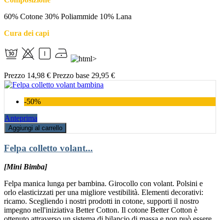
60% Cotone 30% Poliammide 10% Lana
Cura dei capi
Prezzo
14,98 €
Prezzo base
29,95 €
-50%
Anteprima
Aggiungi al carrello
Felpa colletto volant...
[Mini Bimba]
Felpa manica lunga per bambina. Girocollo con volant. Polsini e
orlo elasticizzati per una migliore vestibilità. Elementi decorativi:
ricamo. Scegliendo i nostri prodotti in cotone, supporti il nostro
impegno nell'iniziativa Better Cotton. Il cotone Better Cotton è
ottenuto attraverso un sistema di bilancio di massa e non può essere