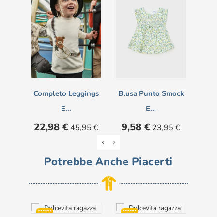
Completo Leggings
Blusa Punto Smock
V
E...
E...
Prezzo
Prezzo
Prezzo
Prezzo
Pre
22,98 €
9,58 €
18
45,95 €
23,95 €
base
base
Potrebbe Anche Piacerti
-50%
-50%
-5