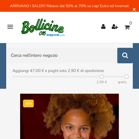
ARRIVANO I SALDI!!! Ribassi dal 50% al 70% su capi Estivi ed Invernali
×
0

Aggiungi 47,00 € e paghi solo 2,90 € di spedizione
2,90 €
gratis
-50%