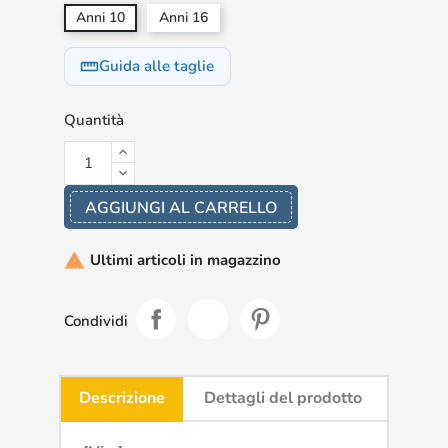
Anni 10
Anni 16
Guida alle taglie
straighten
Quantità
AGGIUNGI AL CARRELLO
Ultimi articoli in magazzino

Condividi
Descrizione
Dettagli del prodotto