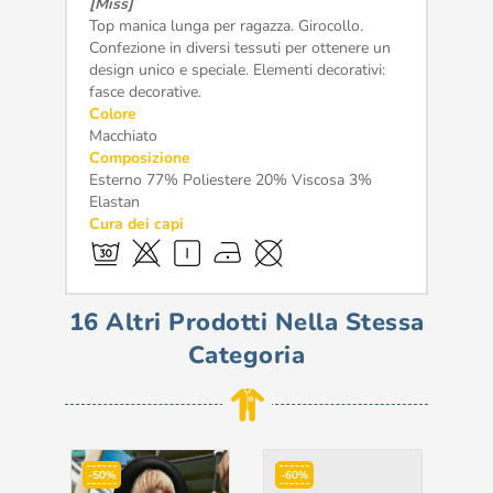
[Miss]
Top manica lunga per ragazza. Girocollo.
Confezione in diversi tessuti per ottenere un
design unico e speciale. Elementi decorativi:
fasce decorative.
Colore
Macchiato
Composizione
Esterno 77% Poliestere 20% Viscosa 3%
Elastan
Cura dei capi
16 Altri Prodotti Nella Stessa
Categoria
-50%
-60%
-5