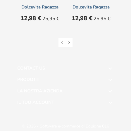
Dolcevita Ragazza
Dolcevita Ragazza
Dol
Prezzo
Prezzo
Prezzo
Prezzo
Pre
12,98 €
12,98 €
12
25,95 €
25,95 €
base
base
CONTACT US

PRODOTTI

LA NOSTRA AZIENDA

IL TUO ACCOUNT

© 2026 - Software e-commerce di Bollicine 016