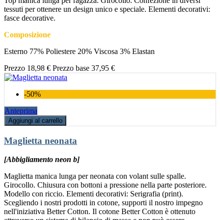
Top manica lunga per ragazza. Girocollo. Confezione in diversi
tessuti per ottenere un design unico e speciale. Elementi decorativi:
fasce decorative.
Composizione
Esterno 77% Poliestere 20% Viscosa 3% Elastan
Prezzo
18,98 €
Prezzo base
37,95 €
-50%
Anteprima
Aggiungi al carrello
Maglietta neonata
[Abbigliamento neon b]
Maglietta manica lunga per neonata con volant sulle spalle.
Girocollo. Chiusura con bottoni a pressione nella parte posteriore.
Modello con riccio. Elementi decorativi: Serigrafia (print).
Scegliendo i nostri prodotti in cotone, supporti il nostro impegno
nell'iniziativa Better Cotton. Il cotone Better Cotton è ottenuto