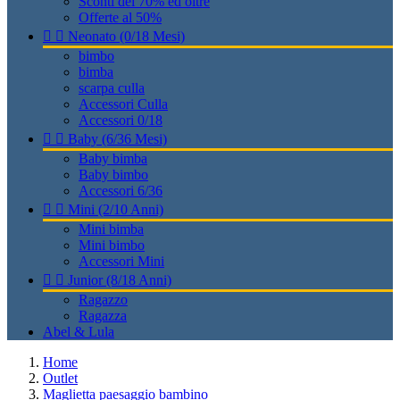
Sconti del 70% ed oltre
Offerte al 50%


Neonato (0/18 Mesi)
bimbo
bimba
scarpa culla
Accessori Culla
Accessori 0/18


Baby (6/36 Mesi)
Baby bimba
Baby bimbo
Accessori 6/36


Mini (2/10 Anni)
Mini bimba
Mini bimbo
Accessori Mini


Junior (8/18 Anni)
Ragazzo
Ragazza
Abel & Lula
Home
Outlet
Maglietta paesaggio bambino