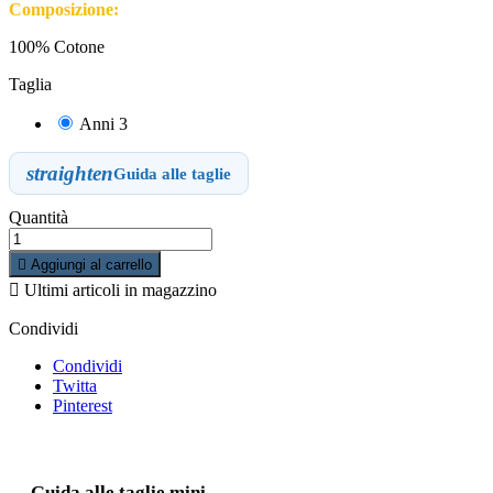
Composizione:
100% Cotone
Taglia
Anni 3
straighten
Guida alle taglie
Quantità

Aggiungi al carrello

Ultimi articoli in magazzino
Condividi
Condividi
Twitta
Pinterest
Guida alle taglie mini