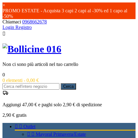
×
PROMO ESTATE - Acquista 3 capi 2 capi al -30% ed 1 capo al
-50%
Chiamaci
0968662678
Login
Registro

Non ci sono più articoli nel tuo carrello
0
0
elementi -
0,00 €
Cerca
Aggiungi 47,00 € e paghi solo 2,90 € di spedizione
2,90 €
gratis


Outlet


Mayoral Primavera/Estate