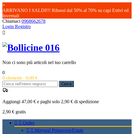
×
ARRIVANO I SALDI!!! Ribassi dal 50% al 70% su capi Estivi ed
Invernali
Chiamaci
0968662678
Login
Registro

Non ci sono più articoli nel tuo carrello
0
0
elementi -
0,00 €
Cerca
Aggiungi 47,00 € e paghi solo 2,90 € di spedizione
2,90 €
gratis


Outlet


Mayoral Primavera/Estate