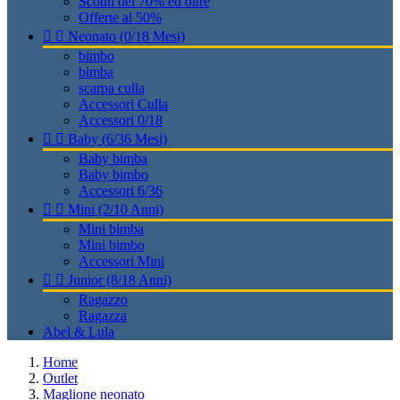
Sconti del 70% ed oltre
Offerte al 50%


Neonato (0/18 Mesi)
bimbo
bimba
scarpa culla
Accessori Culla
Accessori 0/18


Baby (6/36 Mesi)
Baby bimba
Baby bimbo
Accessori 6/36


Mini (2/10 Anni)
Mini bimba
Mini bimbo
Accessori Mini


Junior (8/18 Anni)
Ragazzo
Ragazza
Abel & Lula
Home
Outlet
Maglione neonato