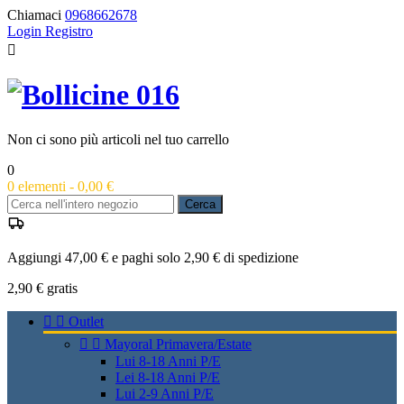
Chiamaci
0968662678
Login
Registro

Non ci sono più articoli nel tuo carrello
0
0
elementi -
0,00 €
Cerca
Aggiungi 47,00 € e paghi solo 2,90 € di spedizione
2,90 €
gratis


Outlet


Mayoral Primavera/Estate
Lui 8-18 Anni P/E
Lei 8-18 Anni P/E
Lui 2-9 Anni P/E