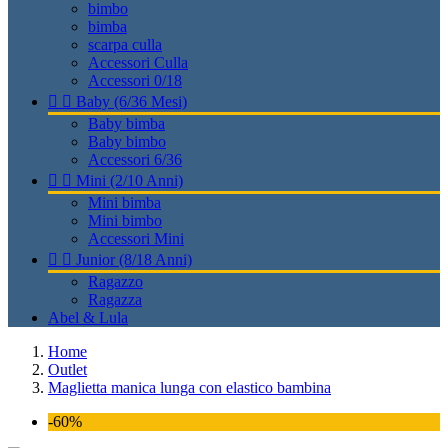
bimbo
bimba
scarpa culla
Accessori Culla
Accessori 0/18


Baby (6/36 Mesi)
Baby bimba
Baby bimbo
Accessori 6/36


Mini (2/10 Anni)
Mini bimba
Mini bimbo
Accessori Mini


Junior (8/18 Anni)
Ragazzo
Ragazza
Abel & Lula
Home
Outlet
Maglietta manica lunga con elastico bambina
-60%