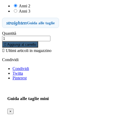
Anni 2
Anni 3
straighten
Guida alle taglie
Quantità

Aggiungi al carrello

Ultimi articoli in magazzino
Condividi
Condividi
Twitta
Pinterest
Guida alle taglie mini
×