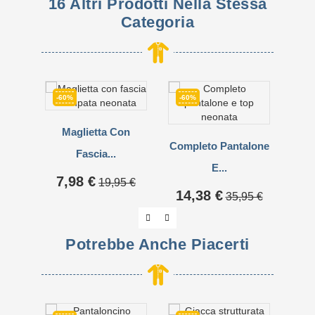
16 Altri Prodotti Nella Stessa
Categoria
-60%
-60%
-50
Maglietta Con
Gile
Completo Pantalone
Fascia...
Pre
14
E...
Prezzo
Prezzo
7,98 €
19,95 €
base
Prezzo
Prezzo
14,38 €
35,95 €
base
Potrebbe Anche Piacerti