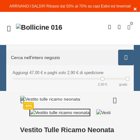
ARRIVANO I SALDI!!! Ribassi dal 50% al 70% su capi Estivi ed Invernali
×
0

Aggiungi 47,00 € e paghi solo 2,90 € di spedizione
2,90 €
gratis


-60%
Vestito Tulle Ricamo Neonata