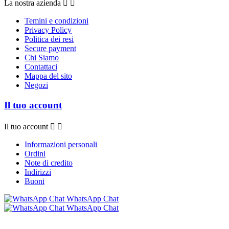
La nostra azienda


Temini e condizioni
Privacy Policy
Politica dei resi
Secure payment
Chi Siamo
Contattaci
Mappa del sito
Negozi
Il tuo account
Il tuo account


Informazioni personali
Ordini
Note di credito
Indirizzi
Buoni
WhatsApp Chat
WhatsApp Chat
© 2026 - Software e-commerce di Bollicine 016