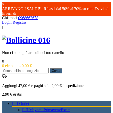
×
ARRIVANO I SALDI!!! Ribassi dal 50% al 70% su capi Estivi ed
Invernali
Chiamaci
0968662678
Login
Registro

Non ci sono più articoli nel tuo carrello
0
0
elementi -
0,00 €
Cerca
Aggiungi 47,00 € e paghi solo 2,90 € di spedizione
2,90 €
gratis


Outlet


Mayoral Primavera/Estate