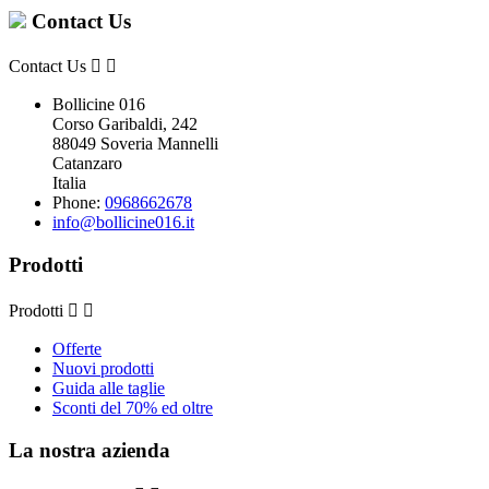
Contact Us
Contact Us


Bollicine 016
Corso Garibaldi, 242
88049 Soveria Mannelli
Catanzaro
Italia
Phone:
0968662678
info@bollicine016.it
Prodotti
Prodotti


Offerte
Nuovi prodotti
Guida alle taglie
Sconti del 70% ed oltre
La nostra azienda