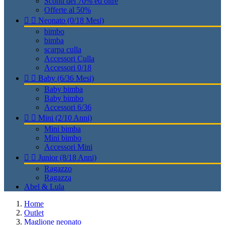
Sconti del 70% ed oltre
Offerte al 50%


Neonato (0/18 Mesi)
bimbo
bimba
scarpa culla
Accessori Culla
Accessori 0/18


Baby (6/36 Mesi)
Baby bimba
Baby bimbo
Accessori 6/36


Mini (2/10 Anni)
Mini bimba
Mini bimbo
Accessori Mini


Junior (8/18 Anni)
Ragazzo
Ragazza
Abel & Lula
Home
Outlet
Maglione neonato