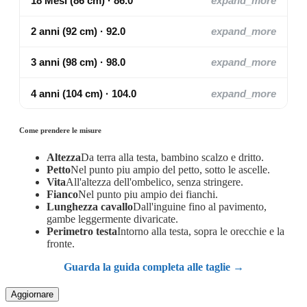
18 Mesi (86 cm) · 86.0
expand_more
2 anni (92 cm) · 92.0
expand_more
3 anni (98 cm) · 98.0
expand_more
4 anni (104 cm) · 104.0
expand_more
Come prendere le misure
Altezza
Da terra alla testa, bambino scalzo e dritto.
Petto
Nel punto piu ampio del petto, sotto le ascelle.
Vita
All'altezza dell'ombelico, senza stringere.
Fianco
Nel punto piu ampio dei fianchi.
Lunghezza cavallo
Dall'inguine fino al pavimento,
gambe leggermente divaricate.
Perimetro testa
Intorno alla testa, sopra le orecchie e la
fronte.
Guarda la guida completa alle taglie →