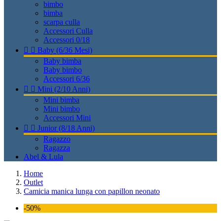
bimbo
bimba
scarpa culla
Accessori Culla
Accessori 0/18


Baby (6/36 Mesi)
Baby bimba
Baby bimbo
Accessori 6/36


Mini (2/10 Anni)
Mini bimba
Mini bimbo
Accessori Mini


Junior (8/18 Anni)
Ragazzo
Ragazza
Abel & Lula
Home
Outlet
Camicia manica lunga con papillon neonato
-50%