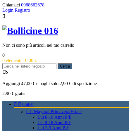
Chiamaci
0968662678
Login
Registro

Non ci sono più articoli nel tuo carrello
0
0
elementi -
0,00 €
Cerca
Aggiungi 47,00 € e paghi solo 2,90 € di spedizione
2,90 €
gratis


Outlet


Mayoral Primavera/Estate
Lui 8-18 Anni P/E
Lei 8-18 Anni P/E
Lui 2-9 Anni P/E