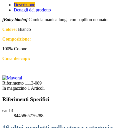
Descrizione
Dettagli del prodotto
[Baby bimbo]
Camicia manica lunga con papillon neonato
Colore:
Bianco
Composizione:
100% Cotone
Cura dei capi:
Riferimento
1113-089
In magazzino
1 Articoli
Riferimenti Specifici
ean13
8445865776288
16 altri prodotti nella stessa categoria