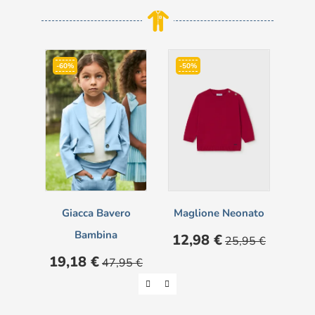
-60%
-50%
-6
Giacca Bavero
Maglione Neonato
Ma
Bambina
Prezzo
Prezzo
12,98 €
25,95 €
base
Prezzo
Prezzo
Pre
19,18 €
7,
47,95 €
base