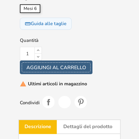
Mesi 6
Guida alle taglie
straighten
Quantità
AGGIUNGI AL CARRELLO
Ultimi articoli in magazzino

Condividi
Descrizione
Dettagli del prodotto