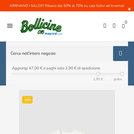
ARRIVANO I SALDI!!! Ribassi dal 50% al 70% su capi Estivi ed Invernali
×
0

Aggiungi 47,00 € e paghi solo 2,90 € di spedizione
2,90 €
gratis
-60%