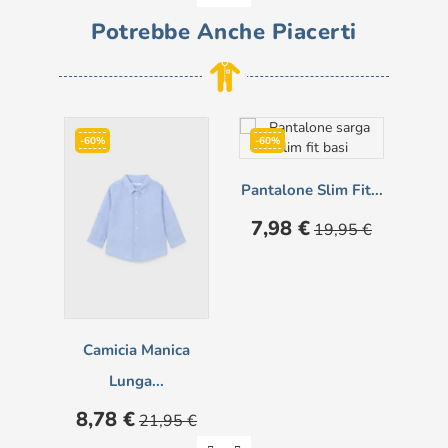
Potrebbe Anche Piacerti
-60%
-60%
-6
Pantalone Slim Fit...
Prezzo
Prezzo
7,98 €
19,95 €
Pre
7,
base
Camicia Manica
Lunga...
Prezzo
Prezzo
8,78 €
21,95 €
base