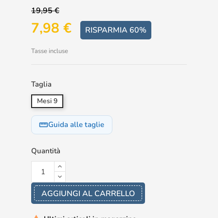
19,95 €
7,98 €
RISPARMIA 60%
Tasse incluse
Taglia
Mesi 9
Guida alle taglie
straighten
Quantità
AGGIUNGI AL CARRELLO