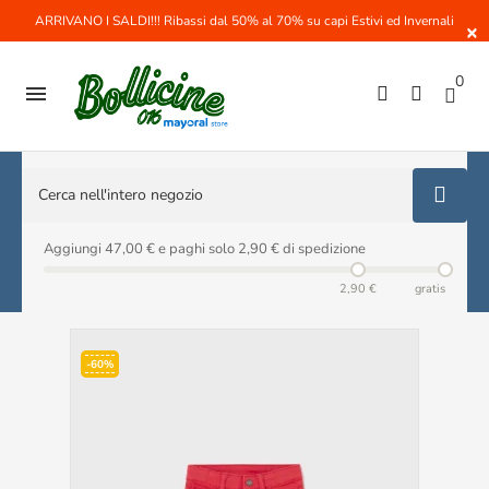
ARRIVANO I SALDI!!! Ribassi dal 50% al 70% su capi Estivi ed Invernali
×
0

Aggiungi 47,00 € e paghi solo 2,90 € di spedizione
2,90 €
gratis
-60%