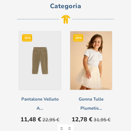
Categoria
-50%
-60%
-6
Pantalone Velluto
Gonna Tulle
A...
Plumetis...
Prezzo
Prezzo
Prezzo
Prezzo
Pre
11,48 €
12,78 €
6,
22,95 €
31,95 €
base
base