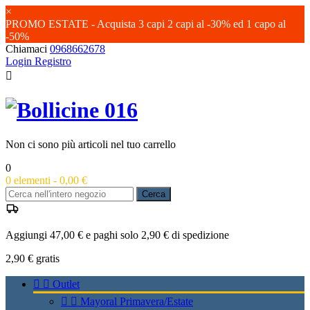
×
PROMO ESTATE - Acquista 3 capi 2 capi al -30% ed 1 capo al
-50%
Chiamaci
0968662678
Login
Registro

Non ci sono più articoli nel tuo carrello
0
0
elementi -
0,00 €
Cerca
Aggiungi 47,00 € e paghi solo 2,90 € di spedizione
2,90 €
gratis


Outlet


Mayoral Primavera/Estate