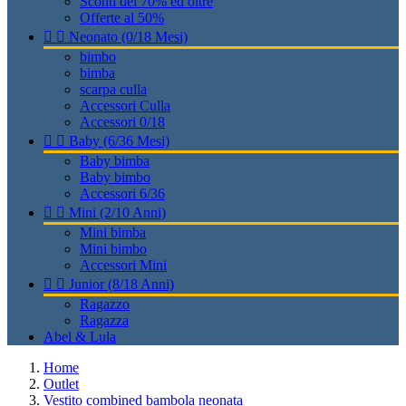
Sconti del 70% ed oltre
Offerte al 50%


Neonato (0/18 Mesi)
bimbo
bimba
scarpa culla
Accessori Culla
Accessori 0/18


Baby (6/36 Mesi)
Baby bimba
Baby bimbo
Accessori 6/36


Mini (2/10 Anni)
Mini bimba
Mini bimbo
Accessori Mini


Junior (8/18 Anni)
Ragazzo
Ragazza
Abel & Lula
Home
Outlet
Vestito combined bambola neonata