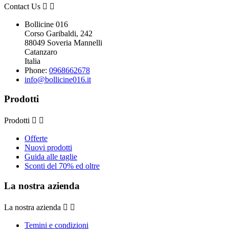
Contact Us


Bollicine 016
Corso Garibaldi, 242
88049 Soveria Mannelli
Catanzaro
Italia
Phone:
0968662678
info@bollicine016.it
Prodotti
Prodotti


Offerte
Nuovi prodotti
Guida alle taglie
Sconti del 70% ed oltre
La nostra azienda
La nostra azienda


Temini e condizioni