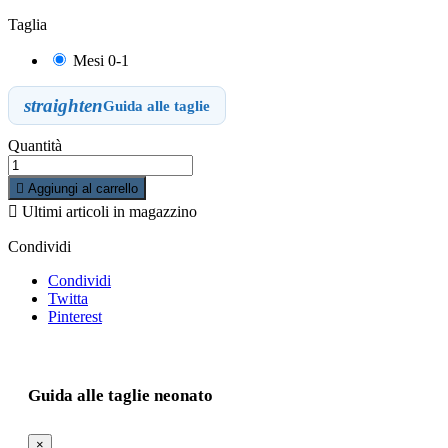
Taglia
Mesi 0-1
straighten
Guida alle taglie
Quantità

Aggiungi al carrello

Ultimi articoli in magazzino
Condividi
Condividi
Twitta
Pinterest
Guida alle taglie neonato
×