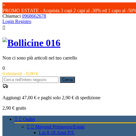
×
PROMO ESTATE - Acquista 3 capi 2 capi al -30% ed 1 capo al -50
Chiamaci
0968662678
Login
Registro

Non ci sono più articoli nel tuo carrello
0
0
elementi -
0,00 €
Cerca
Aggiungi 47,00 € e paghi solo 2,90 € di spedizione
2,90 €
gratis


Outlet


Mayoral Primavera/Estate
Lui 8-18 Anni P/E