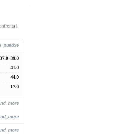
onfronta i
and_more
37.0–39.0
41.0
44.0
17.0
and_more
and_more
and_more