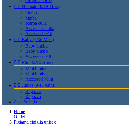
Offerte al 50%


Neonato (0/18 Mesi)
bimbo
bimba
scarpa culla
Accessori Culla
Accessori 0/18


Baby (6/36 Mesi)
Baby bimba
Baby bimbo
Accessori 6/36


Mini (2/10 Anni)
Mini bimba
Mini bimbo
Accessori Mini


Junior (8/18 Anni)
Ragazzo
Ragazza
Abel & Lula
Home
Outlet
Pigiama ciniglia unisex