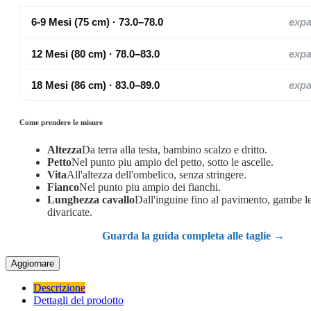
6-9 Mesi (75 cm) · 73.0–78.0
exp
12 Mesi (80 cm) · 78.0–83.0
exp
18 Mesi (86 cm) · 83.0–89.0
exp
Come prendere le misure
Altezza
Da terra alla testa, bambino scalzo e dritto.
Petto
Nel punto piu ampio del petto, sotto le ascelle.
Vita
All'altezza dell'ombelico, senza stringere.
Fianco
Nel punto piu ampio dei fianchi.
Lunghezza cavallo
Dall'inguine fino al pavimento, gambe 
divaricate.
Guarda la guida completa alle taglie →
Descrizione
Dettagli del prodotto