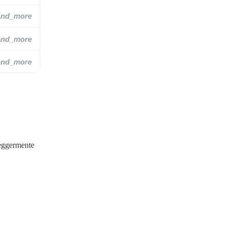
and_more
and_more
and_more
leggermente