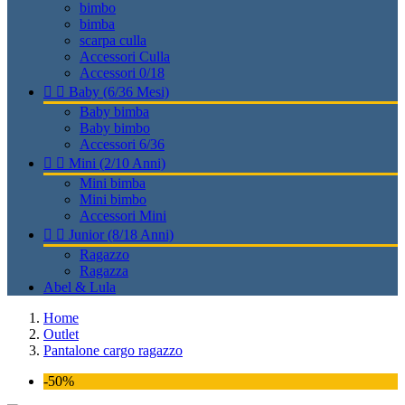
bimbo
bimba
scarpa culla
Accessori Culla
Accessori 0/18


Baby (6/36 Mesi)
Baby bimba
Baby bimbo
Accessori 6/36


Mini (2/10 Anni)
Mini bimba
Mini bimbo
Accessori Mini


Junior (8/18 Anni)
Ragazzo
Ragazza
Abel & Lula
Home
Outlet
Pantalone cargo ragazzo
-50%