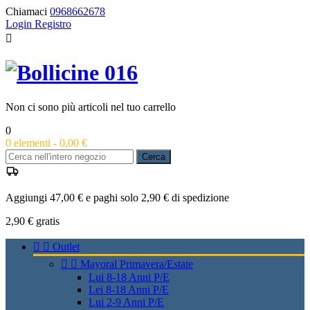
Chiamaci
0968662678
Login
Registro

Non ci sono più articoli nel tuo carrello
0
0
elementi -
0,00 €
Cerca
Aggiungi 47,00 € e paghi solo 2,90 € di spedizione
2,90 €
gratis


Outlet


Mayoral Primavera/Estate
Lui 8-18 Anni P/E
Lei 8-18 Anni P/E
Lui 2-9 Anni P/E