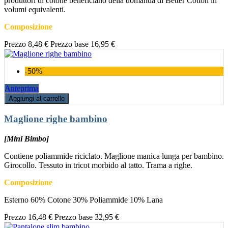
produttori di cotone beneficiano della domanda di Better Cotton in
volumi equivalenti.
Composizione
Prezzo
8,48 €
Prezzo base
16,95 €
-50%
Anteprima
Aggiungi al carrello
Maglione righe bambino
[Mini Bimbo]
Contiene poliammide riciclato. Maglione manica lunga per bambino.
Girocollo. Tessuto in tricot morbido al tatto. Trama a righe.
Composizione
Esterno 60% Cotone 30% Poliammide 10% Lana
Prezzo
16,48 €
Prezzo base
32,95 €