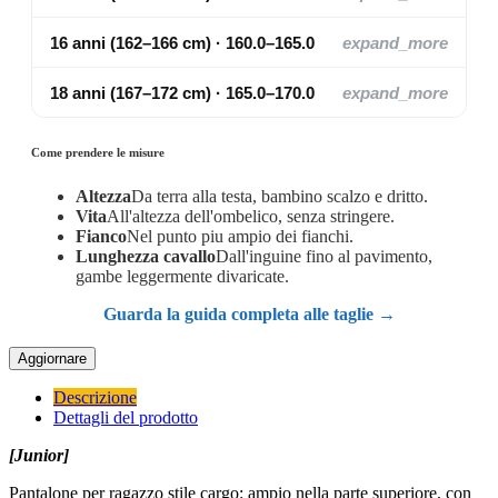
16 anni (162–166 cm) · 160.0–165.0
expand_more
18 anni (167–172 cm) · 165.0–170.0
expand_more
Come prendere le misure
Altezza
Da terra alla testa, bambino scalzo e dritto.
Vita
All'altezza dell'ombelico, senza stringere.
Fianco
Nel punto piu ampio dei fianchi.
Lunghezza cavallo
Dall'inguine fino al pavimento,
gambe leggermente divaricate.
Guarda la guida completa alle taglie →
Descrizione
Dettagli del prodotto
[Junior]
Pantalone per ragazzo stile cargo: ampio nella parte superiore, con