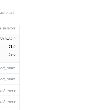
onfronta i
and_more
59.0–62.0
71.0
59.0
and_more
and_more
and_more
and_more