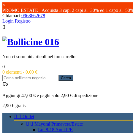
×
PROMO ESTATE - Acquista 3 capi 2 capi al -30% ed 1 capo al -50
Chiamaci
0968662678
Login
Registro

Non ci sono più articoli nel tuo carrello
0
0
elementi -
0,00 €
Cerca
Aggiungi 47,00 € e paghi solo 2,90 € di spedizione
2,90 €
gratis


Outlet


Mayoral Primavera/Estate
Lui 8-18 Anni P/E