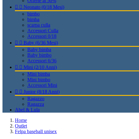
Offerte al 50%


Neonato (0/18 Mesi)
bimbo
bimba
scarpa culla
Accessori Culla
Accessori 0/18


Baby (6/36 Mesi)
Baby bimba
Baby bimbo
Accessori 6/36


Mini (2/10 Anni)
Mini bimba
Mini bimbo
Accessori Mini


Junior (8/18 Anni)
Ragazzo
Ragazza
Abel & Lula
Home
Outlet
Felpa baseball unisex