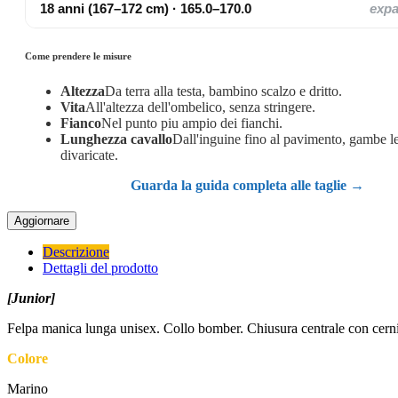
18 anni (167–172 cm) · 165.0–170.0
exp
Come prendere le misure
Altezza
Da terra alla testa, bambino scalzo e dritto.
Vita
All'altezza dell'ombelico, senza stringere.
Fianco
Nel punto piu ampio dei fianchi.
Lunghezza cavallo
Dall'inguine fino al pavimento, gambe 
divaricate.
Guarda la guida completa alle taglie →
Descrizione
Dettagli del prodotto
[Junior]
Felpa manica lunga unisex. Collo bomber. Chiusura centrale con cernier
Colore
Marino