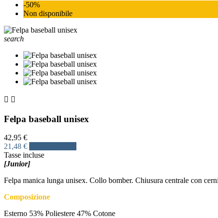
-50%
Non disponibile
search


Felpa baseball unisex
42,95 €
21,48 €
Risparmia 50%
Tasse incluse
[Junior]
Felpa manica lunga unisex. Collo bomber. Chiusura centrale con cernier
Composizione
Esterno 53% Poliestere 47% Cotone