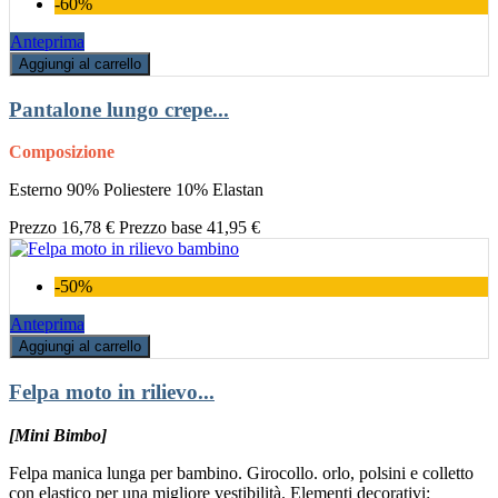
-60%
Anteprima
Aggiungi al carrello
Pantalone lungo crepe...
Composizione
Esterno 90% Poliestere 10% Elastan
Prezzo
16,78 €
Prezzo base
41,95 €
-50%
Anteprima
Aggiungi al carrello
Felpa moto in rilievo...
[Mini Bimbo]
Felpa manica lunga per bambino. Girocollo. orlo, polsini e colletto
con elastico per una migliore vestibilità. Elementi decorativi: