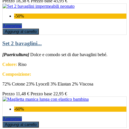
Prezzo
18,38 €
Prezzo base
45,95 €
-50%
Anteprima
Aggiungi al carrello
Set 2 bavaglini...
[Puericultura]
Dolce e comodo set di due bavaglini bebé.
Colore:
Riso
Composizione:
72% Cotone 23% Lyocell 3% Elastan 2% Viscosa
Prezzo
11,48 €
Prezzo base
22,95 €
-60%
Anteprima
Aggiungi al carrello