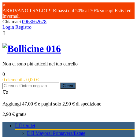
×
ARRIVANO I SALDI!!! Ribassi dal 50% al 70% su capi Estivi ed
Invernali
Chiamaci
0968662678
Login
Registro

Non ci sono più articoli nel tuo carrello
0
0
elementi -
0,00 €
Cerca
Aggiungi 47,00 € e paghi solo 2,90 € di spedizione
2,90 €
gratis


Outlet


Mayoral Primavera/Estate