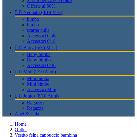
Sconti del 70% ed oltre
Offerte al 50%


Neonato (0/18 Mesi)
bimbo
bimba
scarpa culla
Accessori Culla
Accessori 0/18


Baby (6/36 Mesi)
Baby bimba
Baby bimbo
Accessori 6/36


Mini (2/10 Anni)
Mini bimba
Mini bimbo
Accessori Mini


Junior (8/18 Anni)
Ragazzo
Ragazza
Abel & Lula
Home
Outlet
Vestito felpa cappuccio bambina