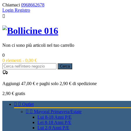
Chiamaci
0968662678
Login
Registro

Non ci sono più articoli nel tuo carrello
0
0
elementi -
0,00 €
Cerca
Aggiungi 47,00 € e paghi solo 2,90 € di spedizione
2,90 €
gratis


Outlet


Mayoral Primavera/Estate
Lui 8-18 Anni P/E
Lei 8-18 Anni P/E
Lui 2-9 Anni P/E