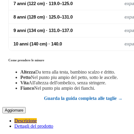
7 anni (122 cm) · 119.0–125.0
exp
8 anni (128 cm) · 125.0–131.0
exp
9 anni (134 cm) · 131.0–137.0
exp
10 anni (140 cm) · 140.0
exp
Come prendere le misure
Altezza
Da terra alla testa, bambino scalzo e dritto.
Petto
Nel punto piu ampio del petto, sotto le ascelle.
Vita
All'altezza dell'ombelico, senza stringere.
Fianco
Nel punto piu ampio dei fianchi.
Guarda la guida completa alle taglie →
Descrizione
Dettagli del prodotto