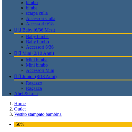
bimbo
bimba
scarpa culla
Accessori Culla
Accessori 0/18


Baby (6/36 Mesi)
Baby bimba
Baby bimbo
Accessori 6/36


Mini (2/10 Anni)
Mini bimba
Mini bimbo
Accessori Mini


Junior (8/18 Anni)
Ragazzo
Ragazza
Abel & Lula
Home
Outlet
Vestito stampato bambina
-50%