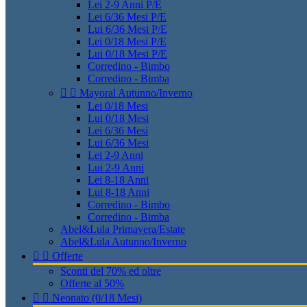
Lei 2-9 Anni P/E
Lei 6/36 Mesi P/E
Lui 6/36 Mesi P/E
Lei 0/18 Mesi P/E
Lui 0/18 Mesi P/E
Corredino - Bimbo
Corredino - Bimba


Mayoral Autunno/Inverno
Lei 0/18 Mesi
Lui 0/18 Mesi
Lei 6/36 Mesi
Lui 6/36 Mesi
Lei 2-9 Anni
Lui 2-9 Anni
Lei 8-18 Anni
Lui 8-18 Anni
Corredino - Bimbo
Corredino - Bimba
Abel&Lula Primavera/Estate
Abel&Lula Autunno/Inverno


Offerte
Sconti del 70% ed oltre
Offerte al 50%


Neonato (0/18 Mesi)