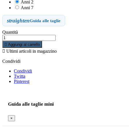
Anni 2
Anni 7
straighten
Guida alle taglie
Quantità

Aggiungi al carrello

Ultimi articoli in magazzino
Condividi
Condividi
Twitta
Pinterest
Guida alle taglie mini
×