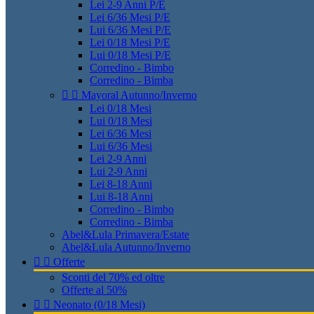
Lei 2-9 Anni P/E
Lei 6/36 Mesi P/E
Lui 6/36 Mesi P/E
Lei 0/18 Mesi P/E
Lui 0/18 Mesi P/E
Corredino - Bimbo
Corredino - Bimba


Mayoral Autunno/Inverno
Lei 0/18 Mesi
Lui 0/18 Mesi
Lei 6/36 Mesi
Lui 6/36 Mesi
Lei 2-9 Anni
Lui 2-9 Anni
Lei 8-18 Anni
Lui 8-18 Anni
Corredino - Bimbo
Corredino - Bimba
Abel&Lula Primavera/Estate
Abel&Lula Autunno/Inverno


Offerte
Sconti del 70% ed oltre
Offerte al 50%


Neonato (0/18 Mesi)