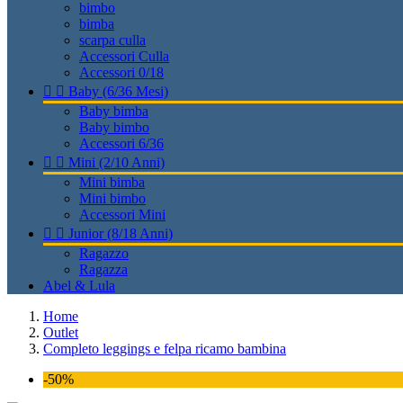
bimbo
bimba
scarpa culla
Accessori Culla
Accessori 0/18


Baby (6/36 Mesi)
Baby bimba
Baby bimbo
Accessori 6/36


Mini (2/10 Anni)
Mini bimba
Mini bimbo
Accessori Mini


Junior (8/18 Anni)
Ragazzo
Ragazza
Abel & Lula
Home
Outlet
Completo leggings e felpa ricamo bambina
-50%