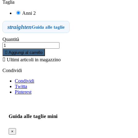
Taglia
Anni 2
straighten
Guida alle taglie
Quantità

Aggiungi al carrello

Ultimi articoli in magazzino
Condividi
Condividi
Twitta
Pinterest
Guida alle taglie mini
×