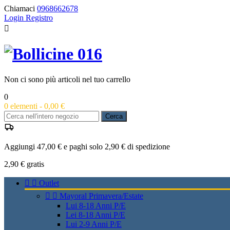
Chiamaci
0968662678
Login
Registro

Non ci sono più articoli nel tuo carrello
0
0
elementi -
0,00 €
Cerca
Aggiungi 47,00 € e paghi solo 2,90 € di spedizione
2,90 €
gratis


Outlet


Mayoral Primavera/Estate
Lui 8-18 Anni P/E
Lei 8-18 Anni P/E
Lui 2-9 Anni P/E