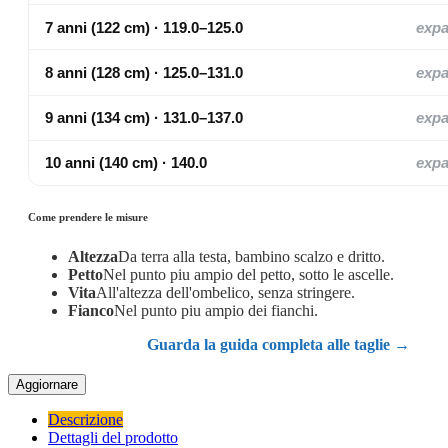
7 anni (122 cm) · 119.0–125.0
exp
8 anni (128 cm) · 125.0–131.0
exp
9 anni (134 cm) · 131.0–137.0
exp
10 anni (140 cm) · 140.0
exp
Come prendere le misure
Altezza
Da terra alla testa, bambino scalzo e dritto.
Petto
Nel punto piu ampio del petto, sotto le ascelle.
Vita
All'altezza dell'ombelico, senza stringere.
Fianco
Nel punto piu ampio dei fianchi.
Guarda la guida completa alle taglie →
Descrizione
Dettagli del prodotto