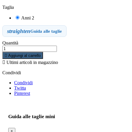
Taglia
Anni 2
straighten
Guida alle taglie
Quantità

Aggiungi al carrello

Ultimi articoli in magazzino
Condividi
Condividi
Twitta
Pinterest
Guida alle taglie mini
×