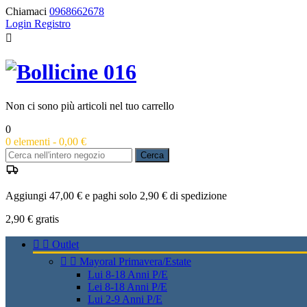
Chiamaci
0968662678
Login
Registro

Non ci sono più articoli nel tuo carrello
0
0
elementi -
0,00 €
Cerca
Aggiungi 47,00 € e paghi solo 2,90 € di spedizione
2,90 €
gratis


Outlet


Mayoral Primavera/Estate
Lui 8-18 Anni P/E
Lei 8-18 Anni P/E
Lui 2-9 Anni P/E