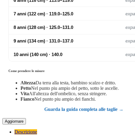
6 anni (116 cm) · 113.0–119.0
exp
7 anni (122 cm) · 119.0–125.0
exp
8 anni (128 cm) · 125.0–131.0
exp
9 anni (134 cm) · 131.0–137.0
exp
10 anni (140 cm) · 140.0
exp
Come prendere le misure
Altezza
Da terra alla testa, bambino scalzo e dritto.
Petto
Nel punto piu ampio del petto, sotto le ascelle.
Vita
All'altezza dell'ombelico, senza stringere.
Fianco
Nel punto piu ampio dei fianchi.
Guarda la guida completa alle taglie →
Descrizione