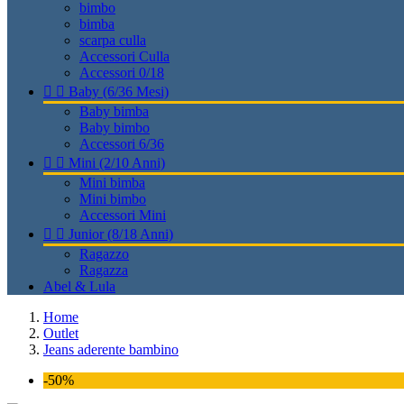
bimbo
bimba
scarpa culla
Accessori Culla
Accessori 0/18


Baby (6/36 Mesi)
Baby bimba
Baby bimbo
Accessori 6/36


Mini (2/10 Anni)
Mini bimba
Mini bimbo
Accessori Mini


Junior (8/18 Anni)
Ragazzo
Ragazza
Abel & Lula
Home
Outlet
Jeans aderente bambino
-50%