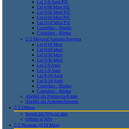
Lei 2-9 Anni P/E
Lei 6/36 Mesi P/E
Lui 6/36 Mesi P/E
Lei 0/18 Mesi P/E
Lui 0/18 Mesi P/E
Corredino - Bimbo
Corredino - Bimba


Mayoral Autunno/Inverno
Lei 0/18 Mesi
Lui 0/18 Mesi
Lei 6/36 Mesi
Lui 6/36 Mesi
Lei 2-9 Anni
Lui 2-9 Anni
Lei 8-18 Anni
Lui 8-18 Anni
Corredino - Bimbo
Corredino - Bimba
Abel&Lula Primavera/Estate
Abel&Lula Autunno/Inverno


Offerte
Sconti del 70% ed oltre
Offerte al 50%


Neonato (0/18 Mesi)