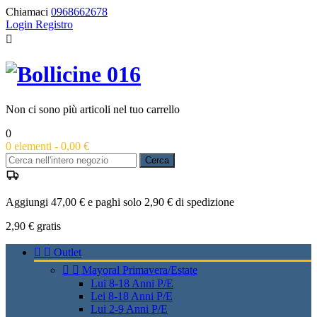
Chiamaci
0968662678
Login
Registro

Non ci sono più articoli nel tuo carrello
0
0
elementi -
0,00 €
Cerca
Aggiungi 47,00 € e paghi solo 2,90 € di spedizione
2,90 €
gratis


Outlet


Mayoral Primavera/Estate
Lui 8-18 Anni P/E
Lei 8-18 Anni P/E
Lui 2-9 Anni P/E