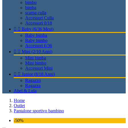
bimbo
bimba
scarpa culla
Accessori Culla
Accessori 0/18


Baby (6/36 Mesi)
Baby bimba
Baby bimbo
Accessori 6/36


Mini (2/10 Anni)
Mini bimba
Mini bimbo
Accessori Mini


Junior (8/18 Anni)
Ragazzo
Ragazza
Abel & Lula
Home
Outlet
Pantalone sportivo bambino
-50%