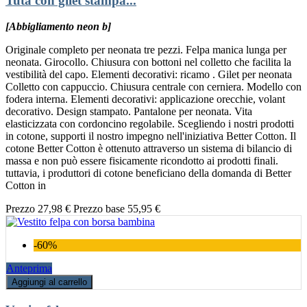
Tuta con gilet stampa...
[Abbigliamento neon b]
Originale completo per neonata tre pezzi. Felpa manica lunga per
neonata. Girocollo. Chiusura con bottoni nel colletto che facilita la
vestibilità del capo. Elementi decorativi: ricamo . Gilet per neonata
Colletto con cappuccio. Chiusura centrale con cerniera. Modello con
fodera interna. Elementi decorativi: applicazione orecchie, volant
decorativo. Design stampato. Pantalone per neonata. Vita
elasticizzata con cordoncino regolabile. Scegliendo i nostri prodotti
in cotone, supporti il nostro impegno nell'iniziativa Better Cotton. Il
cotone Better Cotton è ottenuto attraverso un sistema di bilancio di
massa e non può essere fisicamente ricondotto ai prodotti finali.
tuttavia, i produttori di cotone beneficiano della domanda di Better
Cotton in
Prezzo
27,98 €
Prezzo base
55,95 €
-60%
Anteprima
Aggiungi al carrello