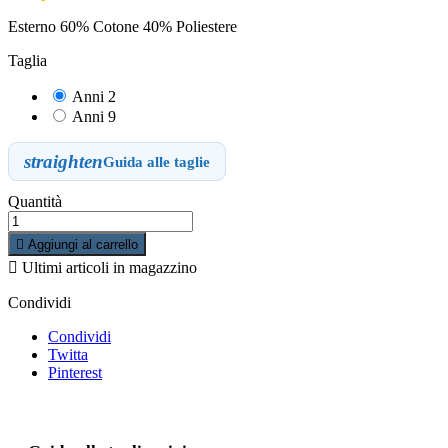
Esterno 60% Cotone 40% Poliestere
Taglia
Anni 2
Anni 9
straighten
Guida alle taglie
Quantità

Aggiungi al carrello

Ultimi articoli in magazzino
Condividi
Condividi
Twitta
Pinterest