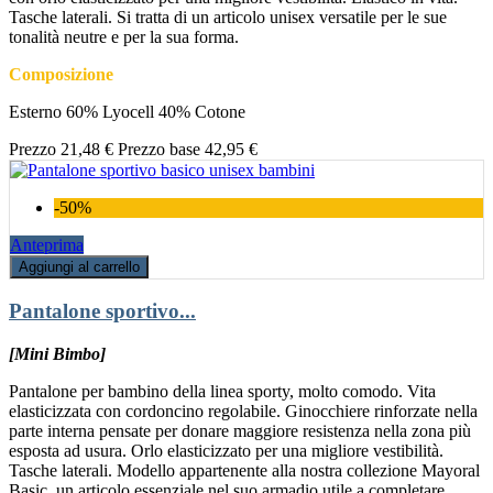
Tasche laterali. Si tratta di un articolo unisex versatile per le sue
tonalità neutre e per la sua forma.
Composizione
Esterno 60% Lyocell 40% Cotone
Prezzo
21,48 €
Prezzo base
42,95 €
-50%
Anteprima
Aggiungi al carrello
Pantalone sportivo...
[Mini Bimbo]
Pantalone per bambino della linea sporty, molto comodo. Vita
elasticizzata con cordoncino regolabile. Ginocchiere rinforzate nella
parte interna pensate per donare maggiore resistenza nella zona più
esposta ad usura. Orlo elasticizzato per una migliore vestibilità.
Tasche laterali. Modello appartenente alla nostra collezione Mayoral
Basic, un articolo essenziale nel suo armadio utile a completare