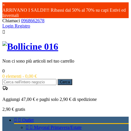
×
ARRIVANO I SALDI!!! Ribassi dal 50% al 70% su capi Estivi ed
Invernali
Chiamaci
0968662678
Login
Registro

Non ci sono più articoli nel tuo carrello
0
0
elementi -
0,00 €
Cerca
Aggiungi 47,00 € e paghi solo 2,90 € di spedizione
2,90 €
gratis


Outlet


Mayoral Primavera/Estate