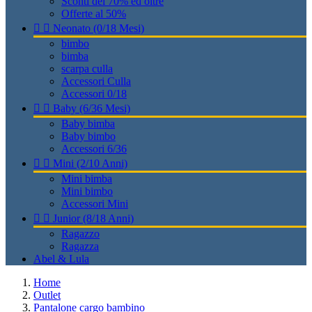
Sconti del 70% ed oltre
Offerte al 50%


Neonato (0/18 Mesi)
bimbo
bimba
scarpa culla
Accessori Culla
Accessori 0/18


Baby (6/36 Mesi)
Baby bimba
Baby bimbo
Accessori 6/36


Mini (2/10 Anni)
Mini bimba
Mini bimbo
Accessori Mini


Junior (8/18 Anni)
Ragazzo
Ragazza
Abel & Lula
Home
Outlet
Pantalone cargo bambino