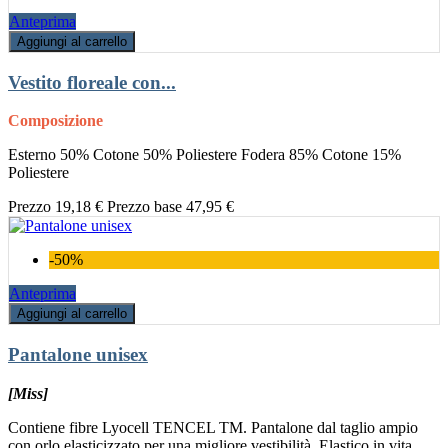
Anteprima
Aggiungi al carrello
Vestito floreale con...
Composizione
Esterno 50% Cotone 50% Poliestere Fodera 85% Cotone 15%
Poliestere
Prezzo
19,18 €
Prezzo base
47,95 €
-50%
Anteprima
Aggiungi al carrello
Pantalone unisex
[Miss]
Contiene fibre Lyocell TENCEL TM. Pantalone dal taglio ampio
con orlo elasticizzato per una migliore vestibilità. Elastico in vita.