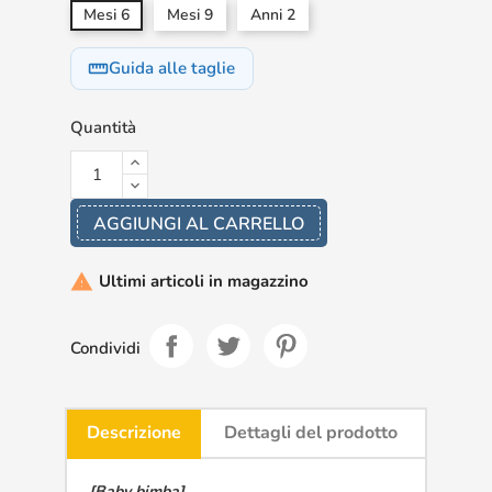
Mesi 6
Mesi 9
Anni 2
Guida alle taglie
straighten
Quantità
AGGIUNGI AL CARRELLO
Ultimi articoli in magazzino

Condividi
Descrizione
Dettagli del prodotto
[Baby bimba]