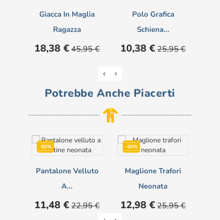
Giacca In Maglia
Polo Grafica
Pi
Ragazza
Schiena...
Prezzo
Prezzo
Prezzo
Prezzo
Pre
18,38 €
10,38 €
12
45,95 €
25,95 €
base
base
Potrebbe Anche Piacerti
-50%
-50%
-5
Pantalone Velluto
Maglione Trafori
Pa
A...
Neonata
Prezzo
Prezzo
Prezzo
Prezzo
Pre
11,48 €
12,98 €
14
22,95 €
25,95 €
base
base