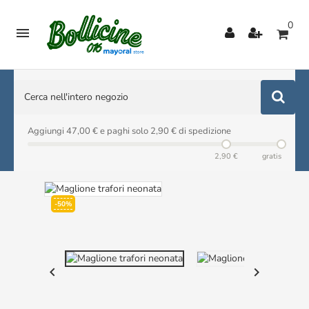
0

Aggiungi 47,00 € e paghi solo 2,90 € di spedizione
2,90 €
gratis
-50%

