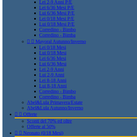
Lei 2-9 Anni P/E
Lei 6/36 Mesi P/E
Lui 6/36 Mesi P/E
Lei 0/18 Mesi P/E
Lui 0/18 Mesi P/E
Corredino - Bimbo
Corredino - Bimba


Mayoral Autunno/Inverno
Lei 0/18 Mesi
Lui 0/18 Mesi
Lei 6/36 Mesi
Lui 6/36 Mesi
Lei 2-9 Anni
Lui 2-9 Anni
Lei 8-18 Anni
Lui 8-18 Anni
Corredino - Bimbo
Corredino - Bimba
Abel&Lula Primavera/Estate
Abel&Lula Autunno/Inverno


Offerte
Sconti del 70% ed oltre
Offerte al 50%


Neonato (0/18 Mesi)