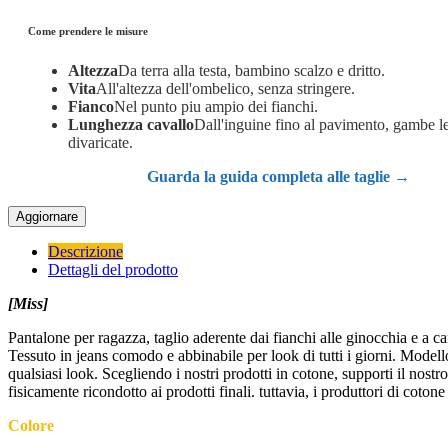
Come prendere le misure
Altezza
Da terra alla testa, bambino scalzo e dritto.
Vita
All'altezza dell'ombelico, senza stringere.
Fianco
Nel punto piu ampio dei fianchi.
Lunghezza cavallo
Dall'inguine fino al pavimento, gambe 
divaricate.
Guarda la guida completa alle taglie →
Descrizione
Dettagli del prodotto
[Miss]
Pantalone per ragazza, taglio aderente dai fianchi alle ginocchia e a ca
Tessuto in jeans comodo e abbinabile per look di tutti i giorni. Model
qualsiasi look. Scegliendo i nostri prodotti in cotone, supporti il nost
fisicamente ricondotto ai prodotti finali. tuttavia, i produttori di cot
Colore