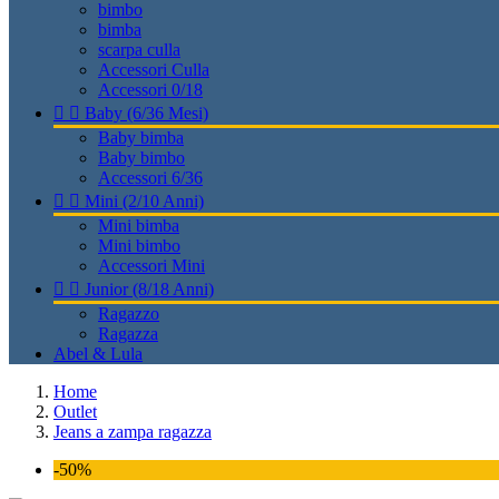
bimbo
bimba
scarpa culla
Accessori Culla
Accessori 0/18


Baby (6/36 Mesi)
Baby bimba
Baby bimbo
Accessori 6/36


Mini (2/10 Anni)
Mini bimba
Mini bimbo
Accessori Mini


Junior (8/18 Anni)
Ragazzo
Ragazza
Abel & Lula
Home
Outlet
Jeans a zampa ragazza
-50%