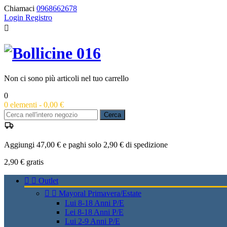
Chiamaci
0968662678
Login
Registro

Non ci sono più articoli nel tuo carrello
0
0
elementi -
0,00 €
Cerca
Aggiungi 47,00 € e paghi solo 2,90 € di spedizione
2,90 €
gratis


Outlet


Mayoral Primavera/Estate
Lui 8-18 Anni P/E
Lei 8-18 Anni P/E
Lui 2-9 Anni P/E