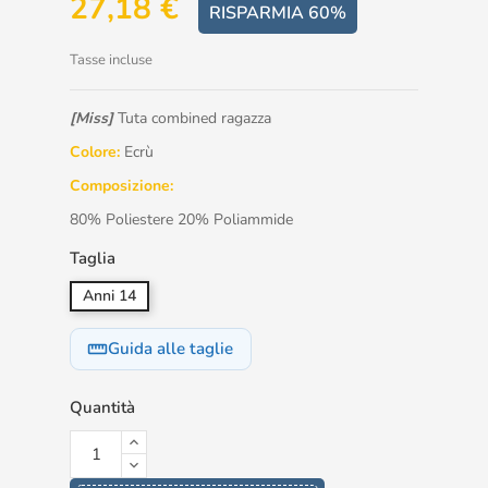
27,18 €
RISPARMIA 60%
Tasse incluse
[Miss]
Tuta combined ragazza
Colore:
Ecrù
Composizione:
80% Poliestere 20% Poliammide
Taglia
Anni 14
Guida alle taglie
straighten
Quantità