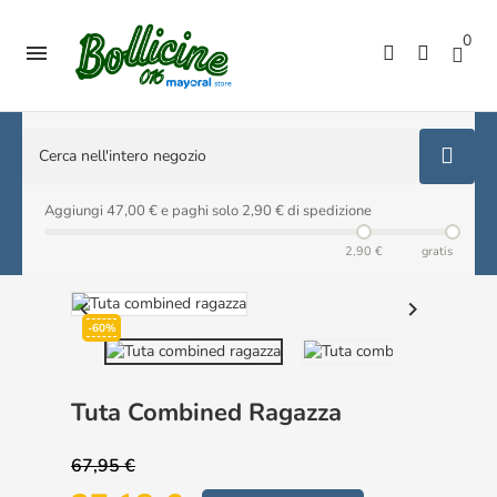
0

Aggiungi 47,00 € e paghi solo 2,90 € di spedizione
2,90 €
gratis


-60%
Tuta Combined Ragazza
67,95 €