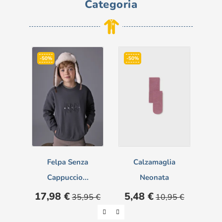
Categoria
-50%
-50%
-6
NON
Felpa Senza
Calzamaglia
Comp
Cappuccio...
Neonata
Prezzo
Prezzo
Prezzo
Prezzo
Pre
17,98 €
5,48 €
18
35,95 €
10,95 €
base
base