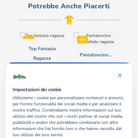
Potrebbe Anche Piacerti
-60%
-60%
-7
Top Fantasia
Pantaloncino...
Ves
Ragazza
Prezzo
Prezzo
12,78 €
31,95 €
Prezzo
Prezzo
11,58 €
28,95 €
base
base
Pre
17
Impostazioni dei cookie
Utilizziamo i cookie per personalizzare contenuti e annunci,
per fornire funzionalità dei social media e per analizzare il
nostro traffico. Condividiamo inoltre informazioni sul tuo
CONTACT US

utilizzo del nostro sito con i nostri partner di social media,
pubblicità e analisi che potrebbero combinarle con altre
PRODOTTI

informazioni che hai fornito loro o che hanno raccolto dal
tuo utilizzo dei loro servizi.
LA NOSTRA AZIENDA
