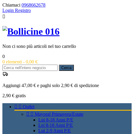
Chiamaci
0968662678
Login
Registro

Non ci sono più articoli nel tuo carrello
0
0
elementi -
0,00 €
Cerca
Aggiungi 47,00 € e paghi solo 2,90 € di spedizione
2,90 €
gratis


Outlet


Mayoral Primavera/Estate
Lui 8-18 Anni P/E
Lei 8-18 Anni P/E
Lui 2-9 Anni P/E