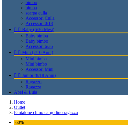
bimbo
bimba
scarpa culla
Accessori Culla
Accessori 0/18


Baby (6/36 Mesi)
Baby bimba
Baby bimbo
Accessori 6/36


Mini (2/10 Anni)
Mini bimba
Mini bimbo
Accessori Mini


Junior (8/18 Anni)
Ragazzo
Ragazza
Abel & Lula
Home
Outlet
Pantalone chino cargo lino ragazzo
-60%