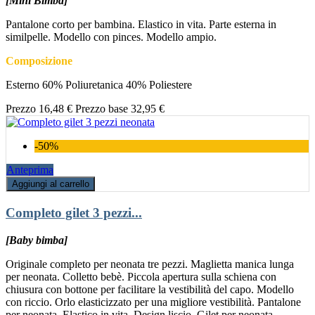
[Mini Bimba]
Pantalone corto per bambina. Elastico in vita. Parte esterna in
similpelle. Modello con pinces. Modello ampio.
Composizione
Esterno 60% Poliuretanica 40% Poliestere
Prezzo
16,48 €
Prezzo base
32,95 €
-50%
Anteprima
Aggiungi al carrello
Completo gilet 3 pezzi...
[Baby bimba]
Originale completo per neonata tre pezzi. Maglietta manica lunga
per neonata. Colletto bebè. Piccola apertura sulla schiena con
chiusura con bottone per facilitare la vestibilità del capo. Modello
con riccio. Orlo elasticizzato per una migliore vestibilità. Pantalone
per neonata. Elastico in vita. Design liscio. Gilet per neonata