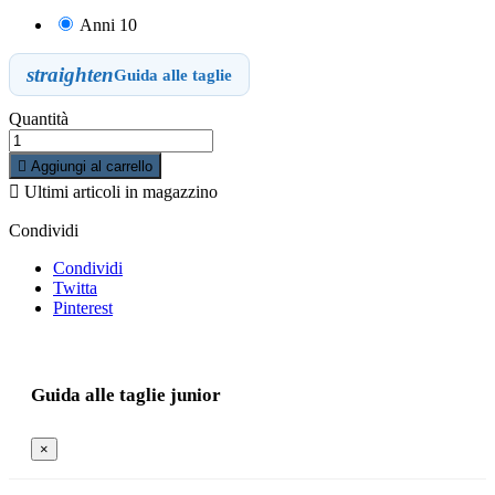
Anni 10
straighten
Guida alle taglie
Quantità

Aggiungi al carrello

Ultimi articoli in magazzino
Condividi
Condividi
Twitta
Pinterest
Guida alle taglie junior
×