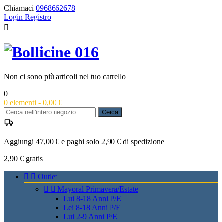
Chiamaci
0968662678
Login
Registro

Non ci sono più articoli nel tuo carrello
0
0
elementi -
0,00 €
Cerca
Aggiungi 47,00 € e paghi solo 2,90 € di spedizione
2,90 €
gratis


Outlet


Mayoral Primavera/Estate
Lui 8-18 Anni P/E
Lei 8-18 Anni P/E
Lui 2-9 Anni P/E