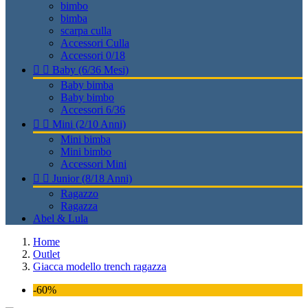
bimbo
bimba
scarpa culla
Accessori Culla
Accessori 0/18


Baby (6/36 Mesi)
Baby bimba
Baby bimbo
Accessori 6/36


Mini (2/10 Anni)
Mini bimba
Mini bimbo
Accessori Mini


Junior (8/18 Anni)
Ragazzo
Ragazza
Abel & Lula
Home
Outlet
Giacca modello trench ragazza
-60%