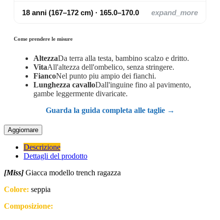
18 anni (167–172 cm) · 165.0–170.0
expand_more
Come prendere le misure
Altezza
Da terra alla testa, bambino scalzo e dritto.
Vita
All'altezza dell'ombelico, senza stringere.
Fianco
Nel punto piu ampio dei fianchi.
Lunghezza cavallo
Dall'inguine fino al pavimento,
gambe leggermente divaricate.
Guarda la guida completa alle taglie →
Descrizione
Dettagli del prodotto
[Miss]
Giacca modello trench ragazza
Colore:
seppia
Composizione: